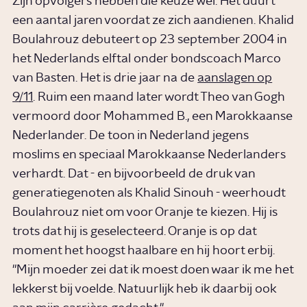
Zijn opvolgers hebben die keuze wel. Het duurt
een aantal jaren voordat ze zich aandienen. Khalid
Boulahrouz debuteert op 23 september 2004 in
het Nederlands elftal onder bondscoach Marco
van Basten. Het is drie jaar na de
aanslagen op
9/11
. Ruim een maand later wordt Theo van Gogh
vermoord door Mohammed B., een Marokkaanse
Nederlander. De toon in Nederland jegens
moslims en speciaal Marokkaanse Nederlanders
verhardt. Dat - en bijvoorbeeld de druk van
generatiegenoten als Khalid Sinouh - weerhoudt
Boulahrouz niet om voor Oranje te kiezen. Hij is
trots dat hij is geselecteerd. Oranje is op dat
moment het hoogst haalbare en hij hoort erbij.
"Mijn moeder zei dat ik moest doen waar ik me het
lekkerst bij voelde. Natuurlijk heb ik daarbij ook