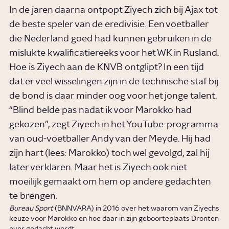
In de jaren daarna ontpopt Ziyech zich bij Ajax tot
de beste speler van de eredivisie. Een voetballer
die Nederland goed had kunnen gebruiken in de
mislukte kwalificatiereeks voor het WK in Rusland.
Hoe is Ziyech aan de KNVB ontglipt? In een tijd
dat er veel wisselingen zijn in de technische staf bij
de bond is daar minder oog voor het jonge talent.
“Blind belde pas nadat ik voor Marokko had
gekozen”, zegt Ziyech in het YouTube-programma
van oud-voetballer Andy van der Meyde. Hij had
zijn hart (lees: Marokko) toch wel gevolgd, zal hij
later verklaren. Maar het is Ziyech ook niet
moeilijk gemaakt om hem op andere gedachten
te brengen.
Bureau Sport
(BNNVARA) in 2016 over het waarom van Ziyechs
keuze voor Marokko en hoe daar in zijn geboorteplaats Dronten
over gedacht wordt.