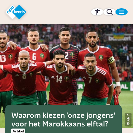
r hoofdinhoud
Hét kennisplatform van de NPO
Waarom kiezen 'onze jongens'
ANP
voor het Marokkaans elftal?
Artikel