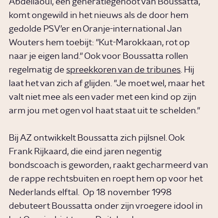
Abdellaoui, een generatiegenoot van Boussatta,
komt ongewild in het nieuws als de door hem
gedolde PSV’er en Oranje-international Jan
Wouters hem toebijt: "Kut-Marokkaan, rot op
naar je eigen land." Ook voor Boussatta rollen
regelmatig de
spreekkoren van de tribunes
. Hij
laat het van zich af glijden. "Je moet wel, maar het
valt niet mee als een vader met een kind op zijn
arm jou met ogen vol haat staat uit te schelden."
Bij AZ ontwikkelt Boussatta zich pijlsnel. Ook
Frank Rijkaard, die eind jaren negentig
bondscoach is geworden, raakt gecharmeerd van
de rappe rechtsbuiten en roept hem op voor het
Nederlands elftal. Op 18 november 1998
debuteert Boussatta onder zijn vroegere idool in