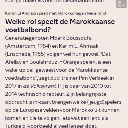
spel gemaakt is voor het Nederlands elftal.
ANP
Karim El Ahmadi speelt met Marokko tegen Nederland ​
Welke rol speelt de Marokkaanse
voetbalbond?
Generatiegenoten Mbark Boussoufa
(Amsterdam, 1984) en Karim El Ahmadi
(Enschede, 1985) volgen wel hun gevoel. "Dat
Afellay en Boulahrouz in Oranje spelen, is een
wake-up call geweest voor de Marokkaanse
voetbalbond", zegt oud-trainer Pim Verbeek in
2017 in
de Volkskrant
. Hij is daar van 2010 tot
2014 technisch directeur. Zijn belangrijkste
opdracht is in kaart brengen welke (jeugd)spelers
op de Europese velden voor Marokko uit kunnen
komen en die te volgen. Iets wat een land als
Turkije
bijvoorbeeld al veel langer doet.