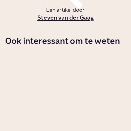
Een artikel door
Steven van der Gaag
Ook interessant om te weten
Argentinië 1978: had Oranje dit
WK beter kunnen overslaan?
Artikel
Geschiedenis
Wie is Fairouz?
Story
Sinds wanneer mogen vrouwen