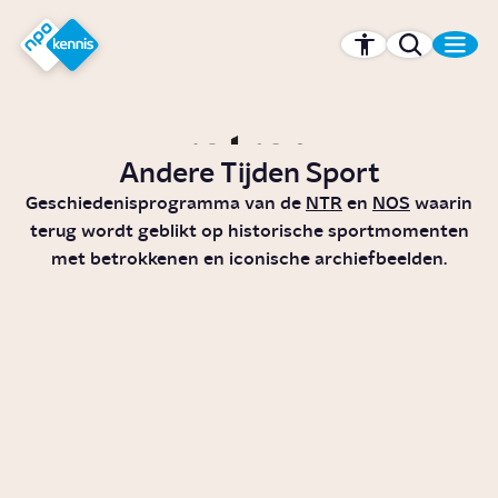
r hoofdinhoud
Hét kennisplatform van de NPO
Andere Tijden Sport
Geschiedenisprogramma van de
NTR
en
NOS
waarin
terug wordt geblikt op historische sportmomenten
met betrokkenen en iconische archiefbeelden.
Waarom krijgen sportvrouwen
minder betaald?
Artikel
Cultuur