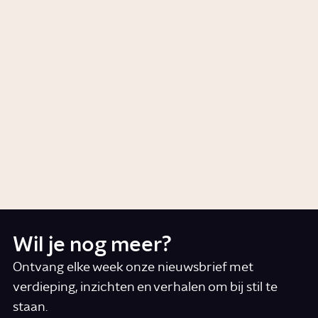
Waarom houden Nederlanders
van de Tour de France?
Artikel
Geschiedenis
Waarom kiezen 'onze jongens'
voor het Marokkaans elftal?
Artikel
Cultuur
Wil je nog meer?
Ontvang elke week onze nieuwsbrief met
verdieping, inzichten en verhalen om bij stil te
staan.