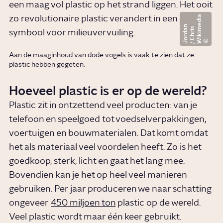
een maag vol plastic op het strand liggen. Het ooit
W
i
k
i
e
d
i
a
/
C
h
r
i
J
o
r
d
a
zo revolutionaire plastic verandert in een
n
m
s
symbool voor milieuvervuiling.
Aan de maaginhoud van dode vogels is vaak te zien dat ze
plastic hebben gegeten.
Hoeveel plastic is er op de wereld?
Plastic zit in ontzettend veel producten: van je
telefoon en speelgoed tot voedselverpakkingen,
voertuigen en bouwmaterialen. Dat komt omdat
het als materiaal veel voordelen heeft. Zo is het
goedkoop, sterk, licht en gaat het lang mee.
Bovendien kan je het op heel veel manieren
gebruiken. Per jaar produceren we naar schatting
ongeveer
450 miljoen ton
plastic op de wereld.
Veel plastic wordt maar één keer gebruikt.