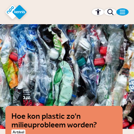
r hoofdinhoud
Hét kennisplatform van de NPO
Hoe kon plastic zo'n
milieuprobleem worden?
Artikel