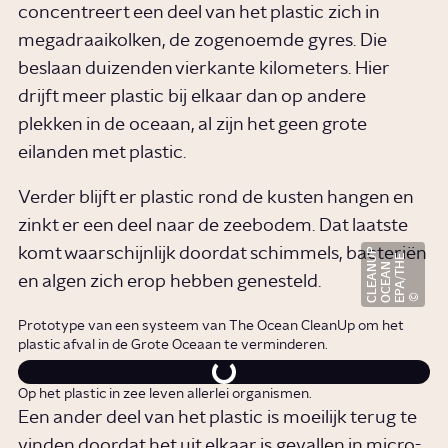
concentreert een deel van het plastic zich in
megadraaikolken, de zogenoemde gyres. Die
beslaan duizenden vierkante kilometers. Hier
drijft meer plastic bij elkaar dan op andere
plekken in de oceaan, al zijn het geen grote
eilanden met plastic.
Verder blijft er plastic rond de kusten hangen en
zinkt er een deel naar de zeebodem. Dat laatste
komt waarschijnlijk doordat schimmels, bacteriën
P
E
P
A
/
T
E
O
C
E
A
C
L
E
A
U
H
N
N
en algen zich erop hebben genesteld.
Prototype van een systeem van The Ocean CleanUp om het
plastic afval in de Grote Oceaan te verminderen.
Op het plastic in zee leven allerlei organismen.
Een ander deel van het plastic is moeilijk terug te
vinden doordat het uit elkaar is gevallen in micro-