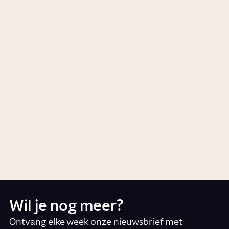
Bestaat er goede en slechte
stress?
Video
Gezondheid
Waarom is er
kansenongelijkheid in het
onderwijs?
Video
Samenleving
Wil je nog meer?
Ontvang elke week onze nieuwsbrief met