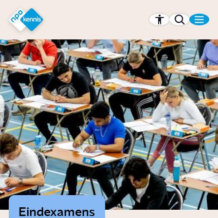
r hoofdinhoud
Hét kennisplatform van de NPO
Eindexamens