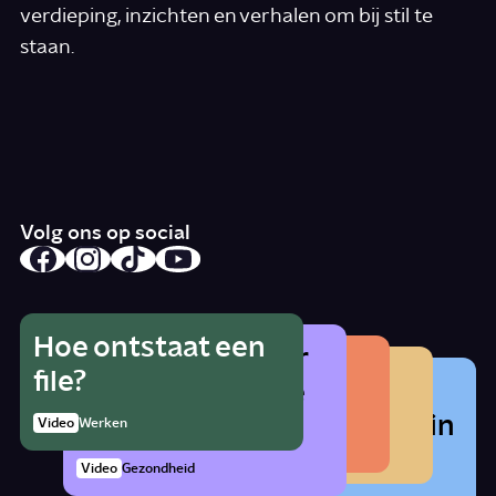
verdieping, inzichten en verhalen om bij stil te
staan.
*
E-mail
Ik accepteer de algemene voorwaarden
*
Schrijf je in
Volg ons op social
Hoe ontstaat een
Wat is het gevaar
Hoe herken je
Wat betekent
file?
Waarom zat er
van alcohol als je
radicalisering?
lhbtqia+?
vroeger cocaïne in
zwanger bent?
1:21
Video
Werken
Artikel
Samenleving
cola?
Story
Samenleving
Video
Gezondheid