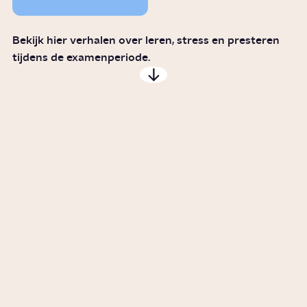
Bekijk hier verhalen over leren, stress en presteren
tijdens de examenperiode.
Waarom hebben we last van
prestatiedruk?
Story
Werken
Waarom krijgt niet ieder kind
gelijke kansen op school?
Story
Samenleving
Hoelang duurt de ideale
powernap?