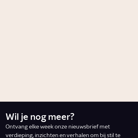
Hoe gaat een operatie?
Story
Gezondheid
Hoe kunnen donorkinderen
hun biologische vader vinden?
Artikel
Relaties
Hoe werkt ivf?
Story
Relaties
Wil je nog meer?
Ontvang elke week onze nieuwsbrief met
verdieping, inzichten en verhalen om bij stil te