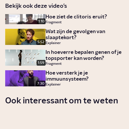
Bekijk ook deze video's
Hoe ziet de clitoris eruit?
1:10
Fragment
Wat zijn de gevolgen van
slaaptekort?
5:52
Explainer
In hoeverre bepalen genen of je
topsporter kan worden?
1:59
Fragment
Hoe versterk je je
immuunsysteem?
7:30
Explainer
Ook interessant om te weten
Wat beïnvloedt de kwaliteit van
je sperma?