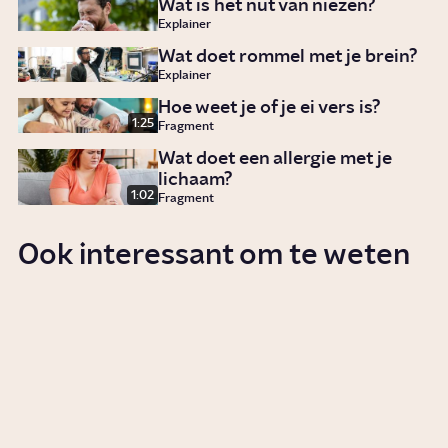
Wat is het nut van niezen?
Explainer
Wat doet rommel met je brein?
Explainer
Hoe weet je of je ei vers is?
1:25
Fragment
Wat doet een allergie met je
lichaam?
1:02
Fragment
Ook interessant om te weten
Waarom zijn we vaker
allergisch?
3:56
Video
Wetenschap
Wat is hooikoorts?