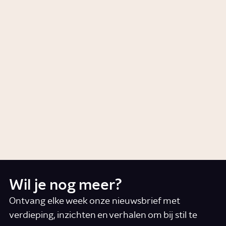
Story
Gezondheid
Waarom vinden we weggooien
moeilijk?
Story
Wonen
Hoeveel afval produceren we?
Story
Samenleving
Wil je nog meer?
Ontvang elke week onze nieuwsbrief met
verdieping, inzichten en verhalen om bij stil te