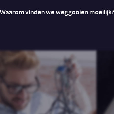
Waarom vinden we weggooien moeilijk