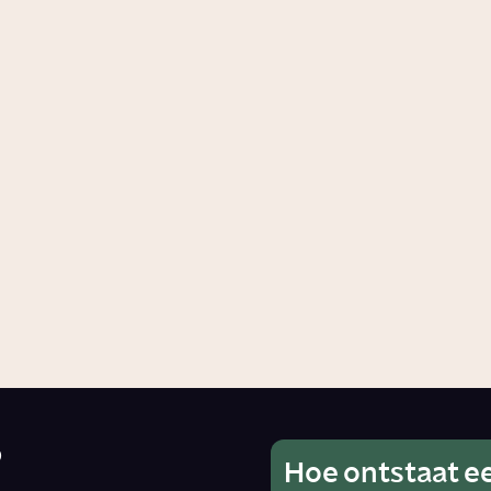
ld is de huiskat?
Waarom heb je
aanraking nodig
enschap
Story
Relaties
?
Hoe ontstaat e
Wat is he