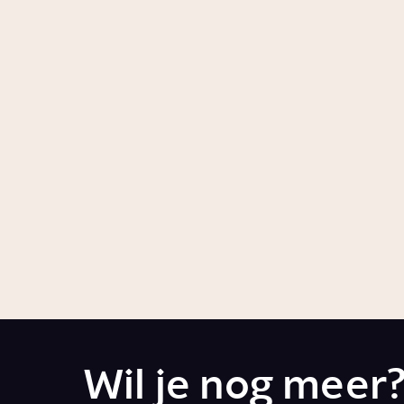
Wat gebeurt er als je
Hoe wi
rouwt?
Artikel
Wet
Story
Relaties
Hoe temt de mens
dieren?
Artikel
Wil je nog meer