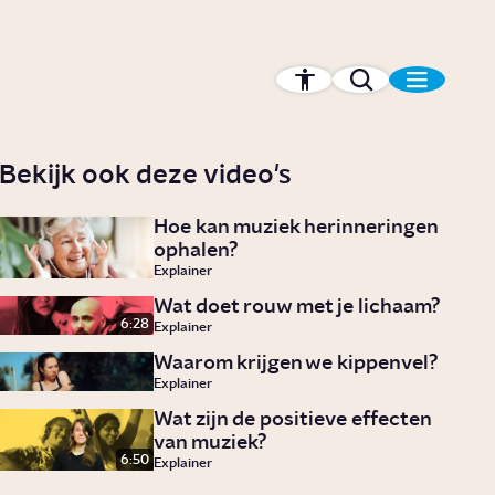
Bekijk ook deze video's
Hoe kan muziek herinneringen
ophalen?
Explainer
Wat doet rouw met je lichaam?
6:28
Explainer
Waarom krijgen we kippenvel?
Explainer
Wat zijn de positieve effecten
van muziek?
6:50
Explainer