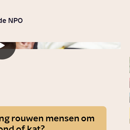
 de NPO
ng rouwen mensen om
ond of kat?