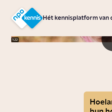
r hoofdinhoud
Hét kennisplatform van
1:22
Hoela
hun h