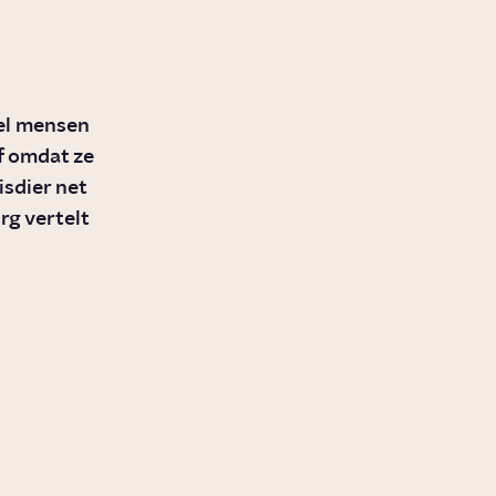
eel mensen
of omdat ze
isdier net
rg vertelt