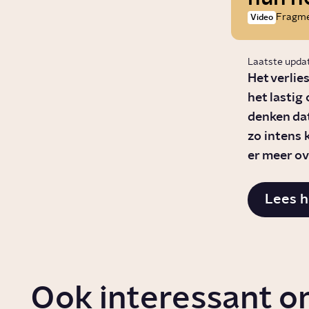
Fragm
Video
Laatste upda
Het verlie
het lastig
denken dat
zo intens 
er meer ov
Lees h
Ook interessant o