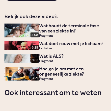
Bekijk ook deze video's
Wat houdt de terminale fase
van een ziekte in?
4:08
Fragment
Wat doet rouw met je lichaam?
6:28
Explainer
Wat is ALS?
1:03
Fragment
Hoe ga je om met een
ongeneeslijke ziekte?
4:21
Fragment
Ook interessant om te weten
Wat is de ziekte van Parkinson?