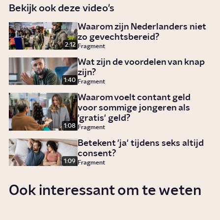
Bekijk ook deze video's
Waarom zijn Nederlanders niet
zo gevechtsbereid?
2:12
Fragment
Wat zijn de voordelen van knap
zijn?
1:40
Fragment
Waarom voelt contant geld
voor sommige jongeren als
'gratis' geld?
1:08
Fragment
Betekent 'ja' tijdens seks altijd
consent?
1:09
Fragment
Ook interessant om te weten
Wat mag de politie?