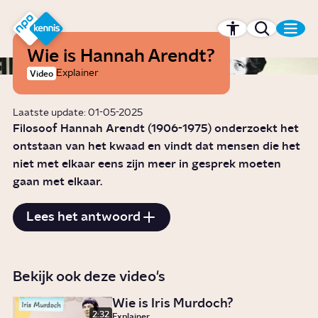
r hoofdinhoud
Hét kennisplatform van de NPO
Wie is Hannah Arendt?
Explainer
Video
Laatste update: 01-05-2025
Filosoof Hannah Arendt (1906-1975) onderzoekt het
ontstaan van het kwaad en vindt dat mensen die het
niet met elkaar eens zijn meer in gesprek moeten
gaan met elkaar.
Lees het antwoord
Bekijk ook deze video's
Wie is Iris Murdoch?
2:32
Explainer