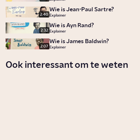
Wie is Jean-Paul Sartre?
2:40
Explainer
Wie is Ayn Rand?
2:32
Explainer
Wie is James Baldwin?
2:07
Explainer
Ook interessant om te weten
Wat is het Jodendom?
Artikel
Cultuur
Wie is Martin Heidegger?
2:34
Video
Cultuur