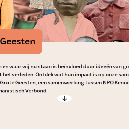
 Geesten
jn en waar wij nu staan is beïnvloed door ideeën van g
t het verleden. Ontdek wat hun impact is op onze sa
ie Grote Geesten, een samenwerking tussen NPO Ken
manistisch Verbond.
Wie is Frans
Wie is
de Waal?
Brun