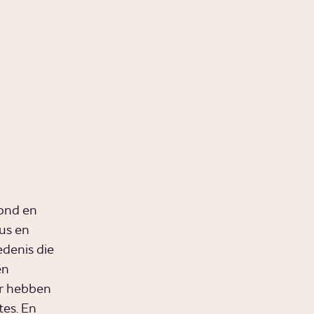
rus?
Aristoteles?
hiedenis
Video
Geschiedenis
Humanistisch
s van
verbond
e?
Link
hiedenis
ond en
us en
denis die
en
ar hebben
tes. En