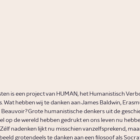
Seneca?
Epicu
Video
Cultuur
Video
Gesc
Wie is
Wie is
Laozi?
Thale
Milet
Video
Cultuur
Video
Gesc
ten is een project van HUMAN, het Humanistisch Verb
. Wat hebben wij te danken aan James Baldwin, Erasm
Beauvoir? Grote humanistische denkers uit de geschie
l op de wereld hebben gedrukt en ons leven nu hebb
 Zélf nadenken lijkt nu misschien vanzelfsprekend, ma
beeld grotendeels te danken aan een filosoof als Socra