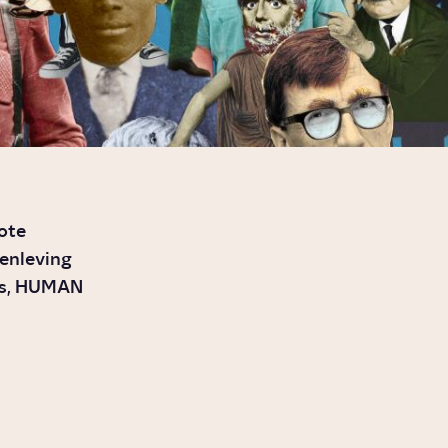
rote
menleving
nis, HUMAN
Wie is Susan
o
Sontag?