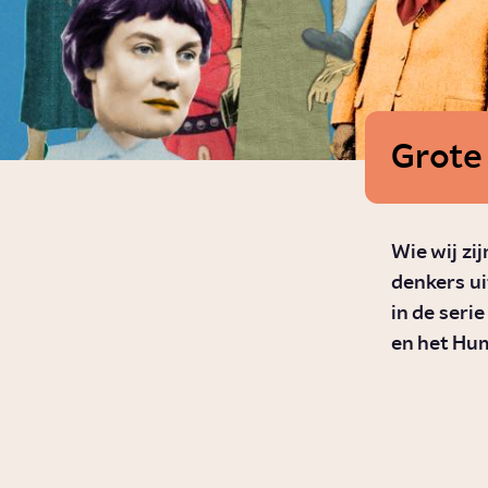
Grote
Wie wij zi
denkers ui
in de ser
en het Hu
HUMAN