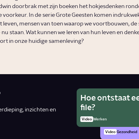
win doorbrak met zijn boeken het hokjesdenken rond
e voorkeur. In de serie Grote Geesten komen indrukw
t leven, mensen van toen waarop we voortbouwen, de
nu staan. Wat kunnen we leren van hun leven en denk
voort in onze huidige samenleving?
?
Hoe ontstaat e
Wat is he
Ho
file?
van alcoh
rdieping, inzichten en
rad
zwanger 
Video
Werken
Artike
Video
Gezondheid