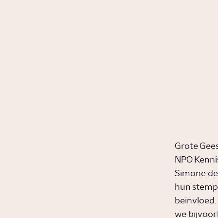
Erasmus?
Video
Geschiedenis
Wie is
Socrates?
Video
Geschiedenis
Grote Gees
NPO Kennis
Simone de 
hun stempe
beïnvloed.
we bijvoor