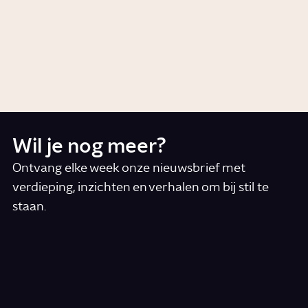
Iran: hoe streng zijn de regels in
dit land?
Artikel
Cultuur
Wil je nog meer?
Ontvang elke week onze nieuwsbrief met
verdieping, inzichten en verhalen om bij stil te
staan.
*
E-mail
Ik accepteer de algemene voorwaarden
*
Schrijf je in