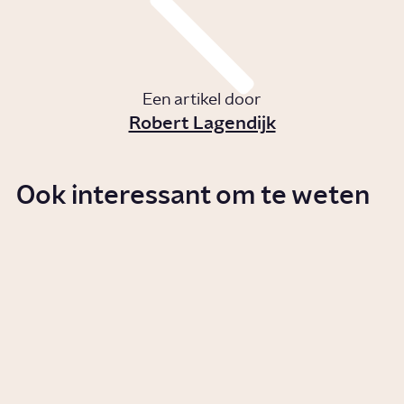
Een artikel door
Robert Lagendijk
Ook interessant om te weten
Welk effect heeft muziek op je?
Story
Cultuur
Hoe ontstond de Nederlandse
festivalcultuur?
Artikel
Cultuur