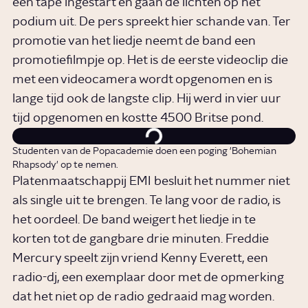
een tape ingestart en gaan de lichten op het
podium uit. De pers spreekt hier schande van. Ter
promotie van het liedje neemt de band een
promotiefilmpje op. Het is de eerste videoclip die
met een videocamera wordt opgenomen en is
lange tijd ook de langste clip. Hij werd in vier uur
tijd opgenomen en kostte 4500 Britse pond.
Studenten van de Popacademie doen een poging 'Bohemian
Rhapsody' op te nemen.
Platenmaatschappij EMI besluit het nummer niet
als single uit te brengen. Te lang voor de radio, is
het oordeel. De band weigert het liedje in te
korten tot de gangbare drie minuten. Freddie
Mercury speelt zijn vriend Kenny Everett, een
radio-dj, een exemplaar door met de opmerking
dat het niet op de radio gedraaid mag worden.