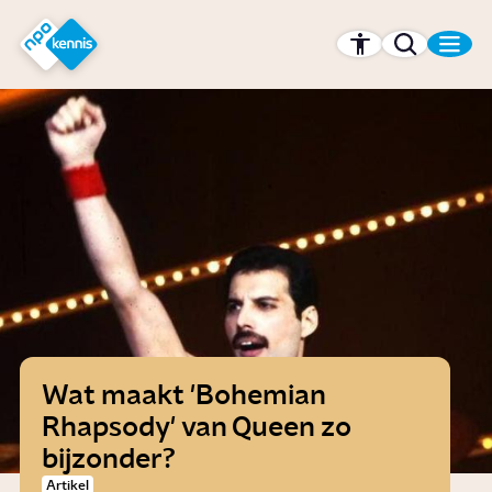
r hoofdinhoud
Hét kennisplatform van de NPO
Wat maakt 'Bohemian
Rhapsody' van Queen zo
bijzonder?
Artikel