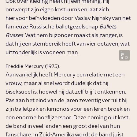
Ook over kleding heeft hij een mening. Hij
ontwerpt zijn eigen kostuums en laat zich
hiervoor beïnvloeden door Vaslav Nijinsky van het
fameuze Russische balletgezelschap
Ballets
Russes
. Wat hem bijzonder maakt als zanger, is
dat hij een stembereik heeft van vier octaven, wat
uitzonderlijk is voor een man.
ANP
Freddie Mercury (1975).
Aanvankelijk heeft Mercury een relatie met een
vrouw, maar al snel wordt duidelijk dat hij
biseksueel is, hoewel hij dat zelf blijft ontkennen.
Pas aan het eind van de jaren zeventig verruilt hij
zijn balletpak en kimono's voor een leren broek en
een enorme hoefijzersnor. Deze coming out kost
de band in veel landen een groot deel van hun
fanschare. In Zuid-Amerika wordt de band juist