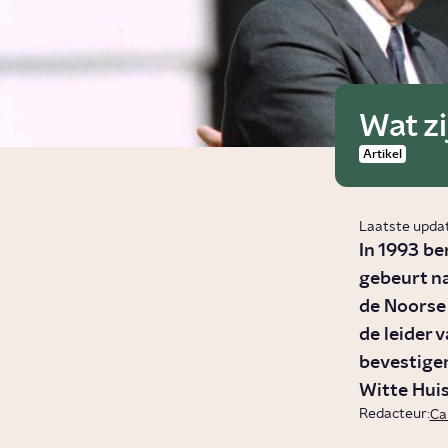
Wat z
Artikel
Laatste upda
In 1993 be
gebeurt na
de Noorse 
de leider 
bevestigen
Witte Huis
Redacteur:
Ca