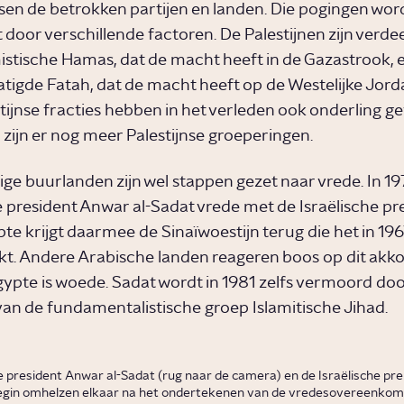
en de betrokken partijen en landen. Die pogingen wor
 door verschillende factoren. De Palestijnen zijn verde
istische Hamas, dat de macht heeft in de Gazastrook, 
igde Fatah, dat de macht heeft op de Westelijke Jord
tijnse fracties hebben in het verleden ook onderling g
zijn er nog meer Palestijnse groeperingen.
e buurlanden zijn wel stappen gezet naar vrede. In 197
 president Anwar al-Sadat vrede met de Israëlische pr
pte krijgt daarmee de Sinaïwoestijn terug die het in 19
kt. Andere Arabische landen reageren boos op dit akk
Egypte is woede. Sadat wordt in 1981 zelfs vermoord door
n van de fundamentalistische groep Islamitische Jihad.
 president Anwar al-Sadat (rug naar de camera) en de Israëlische pr
in omhelzen elkaar na het ondertekenen van de vredesovereenkoms