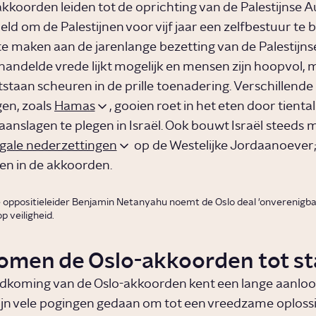
kkoorden leiden tot de oprichting van de Palestijnse Au
eld om de Palestijnen voor vijf jaar een zelfbestuur te 
te maken aan de jarenlange bezetting van de Palestijns
andelde vrede lijkt mogelijk en mensen zijn hoopvol, 
staan scheuren in de prille toenadering. Verschillende
en, zoals
Hamas
, gooien roet in het eten door tiental
anslagen te plegen in Israël. Ook bouwt Israël steeds 
legale nederzettingen
op de Westelijke Jordaanoever
en in de akkoorden.
e oppositieleider Benjamin Netanyahu noemt de Oslo deal 'onverenigb
p veiligheid.
omen de Oslo-akkoorden tot s
dkoming van de Oslo-akkoorden kent een lange aanloop
ijn vele pogingen gedaan om tot een vreedzame oplossi