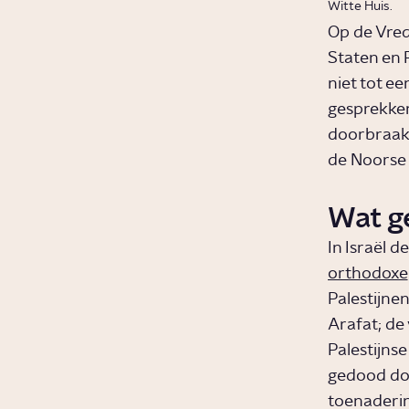
Witte Huis.
Op de Vred
Staten en 
niet tot e
gesprekken
doorbraak 
de Noorse h
Wat g
In Israël d
orthodoxe
Palestijne
Arafat; de 
Palestijnse
gedood doo
toenaderin