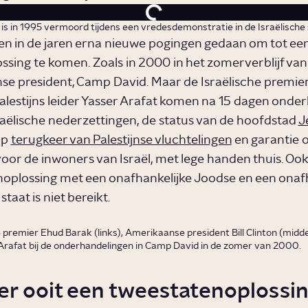
is in 1995 vermoord tijdens een vredesdemonstratie in de Israëlische s
n in de jaren erna nieuwe pogingen gedaan om tot ee
ssing te komen. Zoals in 2000 in het zomerverblijf van
e president, Camp David. Maar de Israëlische premie
alestijns leider Yasser Arafat komen na 15 dagen onde
raëlische nederzettingen, de status van de hoofdstad
J
op
terugkeer van Palestijnse vluchtelingen
en garantie 
 voor de inwoners van Israël, met lege handen thuis. Oo
oplossing met een onafhankelijke Joodse en een onafh
staat is niet bereikt.
e premier Ehud Barak (links), Amerikaanse president Bill Clinton (midd
 Arafat bij de onderhandelingen in Camp David in de zomer van 2000.
er ooit een tweestatenoplossi