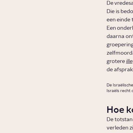
De vredesa
Die is bedo
een einde 
Een onderh
daarna ont
groepering
zelfmoorda
grotere
il
de afsprak
De Israëlisch
Israëls recht o
Hoe k
De totstan
verleden z