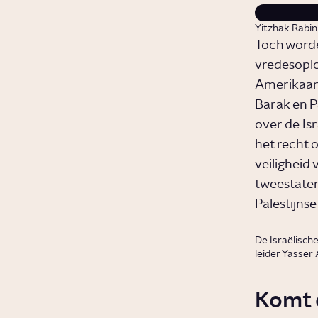
Yitzhak Rabin 
Toch worde
vredesoplo
Amerikaans
Barak en P
over de Is
het recht 
veiligheid
tweestaten
Palestijnse 
De Israëlisch
leider Yasser
Komt 