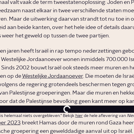
naal valt vaak de term tweestatenoplossing: Joden en P
edzaam naast elkaar in twee verschillende staten mo
en. Maar de uitwerking daarvan strandt tot nu toe in o
d aan beide kanten, over het hele idee of details daaru
ds weer het geweld op tussen de twee partijen.
en jaren heeft Israël in rap tempo nederzettingen ge
 Westelijke Jordaanoever wonen inmiddels 700.000 Is
. Sinds 2002 bouwt Israël ook steeds meer muren en h
 en op de
Westelijke Jordaanoever
. Die moeten de Isra
volgens de regering grotendeels beschermen tegen gr
van Palestijnse groeperingen. Maar die muren en hekk
voor dat de Palestijnse bevolking geen kant meer op kan
 is helemaal niets overgebleven." Bekijk
hier
de hele aflevering van
Nie
ber 2023
breekt Hamas door de muren rond Gaza heen
sche groepering een gewelddadige aanval uit op Israël. 