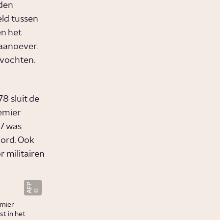
den
eld tussen
en het
aanoever.
evochten.
8 sluit de
emier
67 was
oord. Ook
 militairen
AFP
emier
t in het