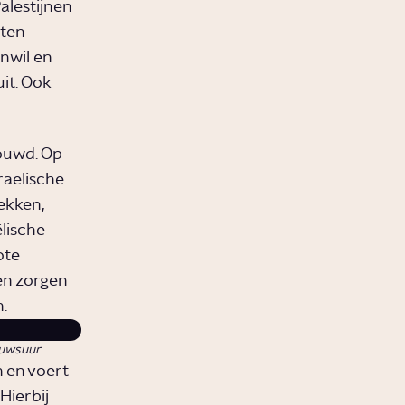
alestijnen
eten
nwil en
it. Ook
bouwd. Op
raëlische
ekken,
ëlische
ote
en zorgen
.
uwsuur
.
 en voert
Hierbij