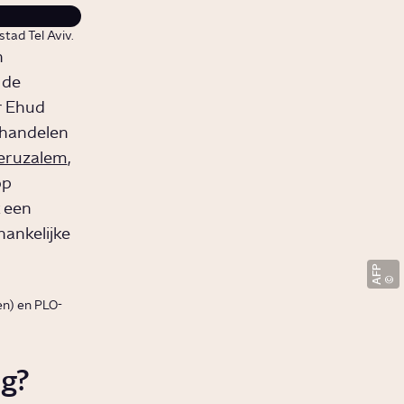
tad Tel Aviv.
n
 de
r Ehud
rhandelen
eruzalem
,
op
k een
ankelijke
AFP
en) en PLO-
ng?