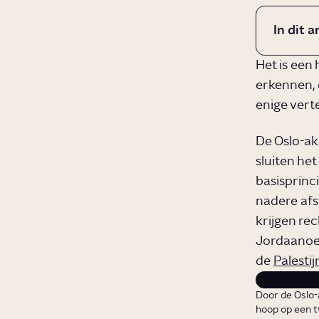
In dit a
Het is een
erkennen, e
enige vert
De Oslo-ak
sluiten he
basisprinc
nadere afs
krijgen re
Jordaanoeve
de
Palesti
Door de Oslo-
hoop op een t