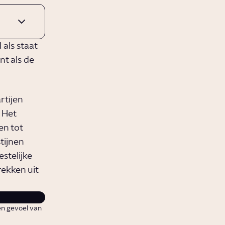
als staat
nt als de
rtijen
 Het
en tot
tijnen
stelijke
rekken uit
en gevoel van