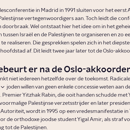
esconferentie in Madrid in 1991 sluiten voor het eerst
Palestijnse vertegenwoordigers aan. Toch leidt die conf
en doorbraak. Wel ontstaat hier het idee om in het gehe
 tussen Israël en de Palestijnen te organiseren en zo e
te realiseren. Die gesprekken spelen zich in het diepst
oofdstad af. Dit leidt twee jaar later tot de Oslo-akko
ebeurt er na de Oslo-akkoorde
enkt niet iedereen hetzelfde over de toekomst. Radicale
joden willen van geen enkele concessie weten aan d
n. Premier Yitzhak Rabin, die ooit handen schudde met 
voormalige Palestijnse verzetsstrijder en later preside
 Autoriteit, wordt in 1995 op een vredesmanifestatie in 
r de orthodoxe joodse student Yigal Amir; als straf voo
g tot de Palestijnen.