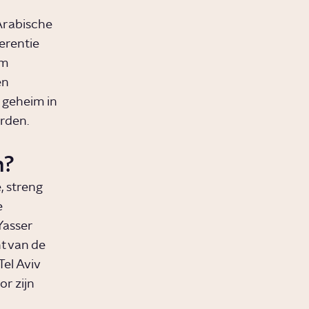
 Arabische
erentie
im
en
e geheim in
orden.
n?
, streng
e
Yasser
nt van de
Tel Aviv
r zijn