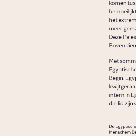
komen tuss
bemoeilijkt
het extrem
meer gemat
Deze Pales
Bovendien 
Met sommig
Egyptische
Begin. Egy
kwijtgeraa
intern in 
die lid zij
De Egyptische
Menachem Beg