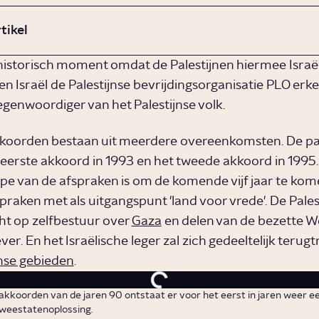
rtikel
 historisch moment omdat de Palestijnen hiermee Israël 
n Israël de Palestijnse bevrijdingsorganisatie PLO erke
egenwoordiger van het Palestijnse volk.
koorden bestaan uit meerdere overeenkomsten. De pa
t eerste akkoord in 1993 en het tweede akkoord in 1995.
ipe van de afspraken is om de komende vijf jaar te kom
praken met als uitgangspunt 'land voor vrede'. De Pales
cht op zelfbestuur over
Gaza
en delen van de bezette We
r. En het Israëlische leger zal zich gedeeltelijk terugt
jnse gebieden
.
akkoorden van de jaren 90 ontstaat er voor het eerst in jaren weer e
weestatenoplossing.