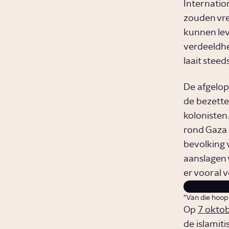
Internatio
zouden vre
kunnen lev
verdeeldhei
laait stee
De afgelop
de bezette
kolonisten
rond Gaza
bevolking 
aanslagen 
er vooral 
"Van die hoop
Op
7 okto
de islamiti