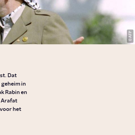
AFP
st. Dat
 geheim in
ak Rabin en
 Arafat
voor het