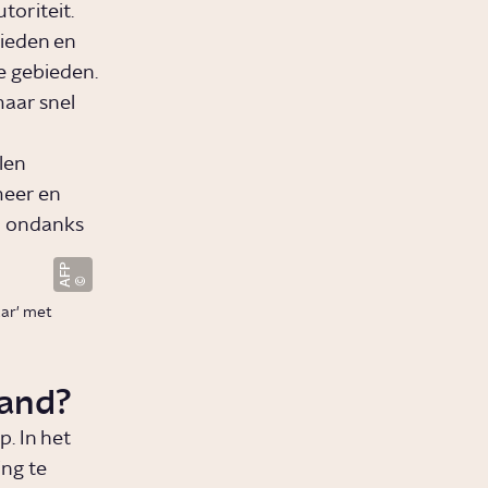
toriteit.
bieden en
e gebieden.
maar snel
len
meer en
; ondanks
AFP
aar' met
tand?
. In het
ng te