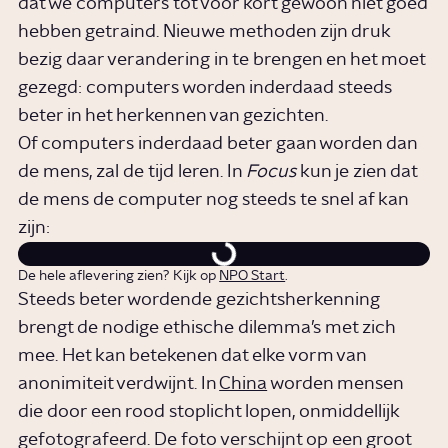
dat we computers tot voor kort gewoon niet goed
hebben getraind. Nieuwe methoden zijn druk
bezig daar verandering in te brengen en het moet
gezegd: computers worden inderdaad steeds
beter in het herkennen van gezichten.
Of computers inderdaad beter gaan worden dan
de mens, zal de tijd leren. In
Focus
kun je zien dat
de mens de computer nog steeds te snel af kan
zijn:
De hele aflevering zien? Kijk op
NPO Start
.
Steeds beter wordende gezichtsherkenning
brengt de nodige ethische dilemma’s met zich
mee. Het kan betekenen dat elke vorm van
anonimiteit verdwijnt. In
China
worden mensen
die door een rood stoplicht lopen, onmiddellijk
gefotografeerd. De foto verschijnt op een groot