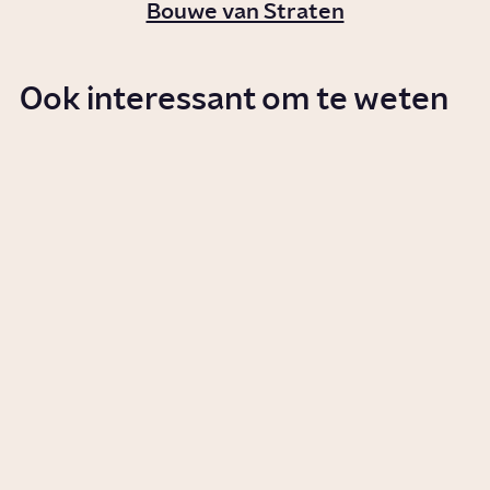
Bouwe van Straten
Ook interessant om te weten
Wat is WhatsApp-fraude?
Story
Tech
Wat is deepfake?
Story
Tech
Hoe herken je nepnieuws?
Story
Tech
Wie bepaalt wat ik zie op mijn