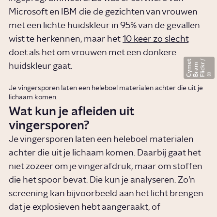
Microsoft en IBM die de gezichten van vrouwen
met een lichte huidskleur in 95% van de gevallen
wist te herkennen, maar het
10 keer zo slecht
doet als het om vrouwen met een donkere
t
F
l
i
c
k
/
B
r
a
C
y
m
r
m
e
huidskleur gaat.
Je vingersporen laten een heleboel materialen achter die uit je
lichaam komen.
Wat kun je afleiden uit
vingersporen?
Je vingersporen laten een heleboel materialen
achter die uit je lichaam komen. Daarbij gaat het
niet zozeer om je vingerafdruk, maar om stoffen
die het spoor bevat. Die kun je analyseren. Zo’n
screening kan bijvoorbeeld aan het licht brengen
dat je explosieven hebt aangeraakt, of