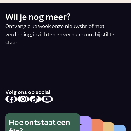
Wil je nog meer?
Ontvang elke week onze nieuwsbrief met
verdieping, inzichten en verhalen om bij stil te
staan.
*
E-mail
Ik accepteer de algemene voorwaarden
*
Schrijf je in
Volg ons op social
Hoe ontstaat een
Wat is het gevaar
Hoe herken je