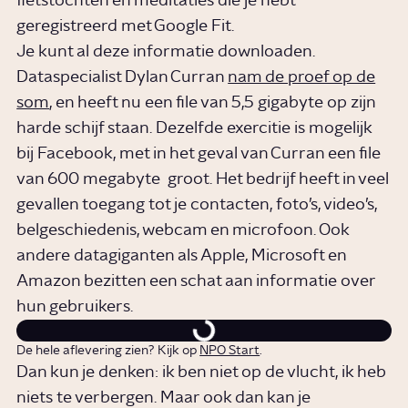
fietstochten en meditaties die je hebt
geregistreerd met Google Fit.
Je kunt al deze informatie downloaden.
Dataspecialist Dylan Curran
nam de proef op de
som
, en heeft nu een file van 5,5 gigabyte op zijn
harde schijf staan. Dezelfde exercitie is mogelijk
bij Facebook, met in het geval van Curran een file
van 600 megabyte groot. Het bedrijf heeft in veel
gevallen toegang tot je contacten, foto’s, video’s,
belgeschiedenis, webcam en microfoon. Ook
andere datagiganten als Apple, Microsoft en
Amazon bezitten een schat aan informatie over
hun gebruikers.
De hele aflevering zien? Kijk op
NPO Start
.
Dan kun je denken: ik ben niet op de vlucht, ik heb
niets te verbergen. Maar ook dan kan je