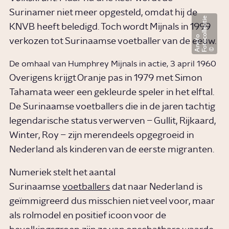
Surinamer niet meer opgesteld, omdat hij de
F
o
t
o
c
o
l
l
e
c
t
i
e
A
n
e
f
KNVB heeft beledigd. Toch wordt Mijnals in 1999
o
verkozen tot Surinaamse voetballer van de eeuw.
De omhaal van Humphrey Mijnals in actie, 3 april 1960
Overigens krijgt Oranje pas in 1979 met Simon
Tahamata weer een gekleurde speler in het elftal.
De Surinaamse voetballers die in de jaren tachtig
legendarische status verwerven – Gullit, Rijkaard,
Winter, Roy – zijn merendeels opgegroeid in
Nederland als kinderen van de eerste migranten.
Numeriek stelt het aantal
Surinaamse
voetballers
dat naar Nederland is
geïmmigreerd dus misschien niet veel voor, maar
als rolmodel en positief icoon voor de