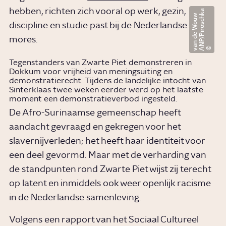
hebben, richten zich vooral op werk, gezin,
A
N
P
/
P
i
r
o
s
c
h
a
v
a
n
d
e
W
o
u
k
w
discipline en studie past bij de Nederlandse
mores.
Tegenstanders van Zwarte Piet demonstreren in
Dokkum voor vrijheid van meningsuiting en
demonstratierecht. Tijdens de landelijke intocht van
Sinterklaas twee weken eerder werd op het laatste
moment een demonstratieverbod ingesteld.
De Afro-Surinaamse gemeenschap heeft
aandacht gevraagd en gekregen voor het
slavernijverleden; het heeft haar identiteit voor
een deel gevormd. Maar met de verharding van
de standpunten rond Zwarte Piet wijst zij terecht
op latent en inmiddels ook weer openlijk racisme
in de Nederlandse samenleving.
Volgens een rapport van het Sociaal Cultureel