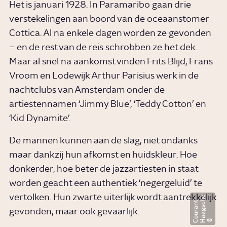
Het is januari 1928. In Paramaribo gaan drie
verstekelingen aan boord van de oceaanstomer
Cottica. Al na enkele dagen worden ze gevonden
– en de rest van de reis schrobben ze het dek.
Maar al snel na aankomst vinden Frits Blijd, Frans
Vroom en Lodewijk Arthur Parisius werk in de
nachtclubs van Amsterdam onder de
artiestennamen ‘Jimmy Blue’, ‘Teddy Cotton’ en
‘Kid Dynamite’.
De mannen kunnen aan de slag, niet ondanks
maar dankzij hun afkomst en huidskleur. Hoe
donkerder, hoe beter de jazzartiesten in staat
worden geacht een authentiek ‘negergeluid’ te
vertolken. Hun zwarte uiterlijk wordt aantrekkelijk
H
a
a
g
s
c
h
e
C
o
u
r
a
n
t
gevonden, maar ook gevaarlijk.