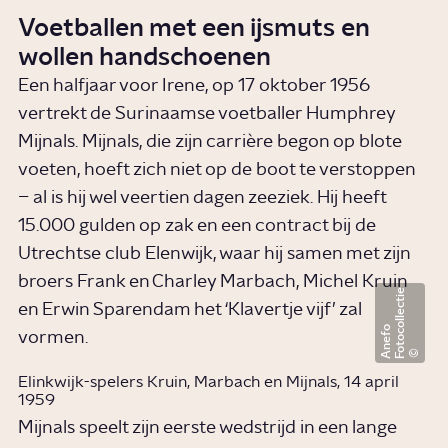
Voetballen met een ijsmuts en
wollen handschoenen
Een halfjaar voor Irene, op 17 oktober 1956
vertrekt de Surinaamse voetballer Humphrey
Mijnals. Mijnals, die zijn carrière begon op blote
voeten, hoeft zich niet op de boot te verstoppen
– al is hij wel veertien dagen zeeziek. Hij heeft
15.000 gulden op zak en een contract bij de
Utrechtse club Elenwijk, waar hij samen met zijn
broers Frank en Charley Marbach, Michel Kruin
F
o
t
o
c
o
l
l
e
c
t
i
e
A
n
e
f
en Erwin Sparendam het ‘Klavertje vijf’ zal
o
vormen.
Elinkwijk-spelers Kruin, Marbach en Mijnals, 14 april
1959
Mijnals speelt zijn eerste wedstrijd in een lange