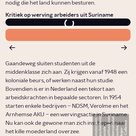
nodig die het land kunnen besturen.
Kritiek op werving arbeiders uit Suriname
Gaandeweg sluiten studenten uit de
middenklasse zich aan. Zij krijgen vanaf 1948 een
koloniale beurs, of werken naast hun studie.
Bovendien is er in Nederland een tekort aan
arbeidskrachten in bepaalde sectoren. In 1954
starten enkele bedrijven – NDSM, Verolme en het
Arnhemse AKU – een wervingsactie in Suriname.
r
,
l
o
s
a
i
m
C
o
l
l
t
i
e
M
e
i
j
e
r
B
o
u
c
k
I
n
t
e
r
n
i
o
n
I
n
s
t
i
t
u
t
v
o
S
o
c
i
a
l
G
e
s
c
h
d
e
n
A
m
s
t
d
a
Nu kan ook de gewone man zich inschepen naar
c
,
t
u
e
r
e
e
-
a
e
i
e
het kille moederland overzee.