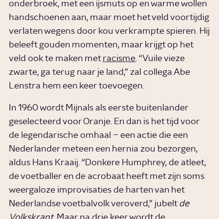
onderbroek, met een ijsmuts op en warme wollen
handschoenen aan, maar moet het veld voortijdig
verlaten wegens door kou verkrampte spieren. Hij
beleeft gouden momenten, maar krijgt op het
veld ook te maken met
racisme
. “Vuile vieze
zwarte, ga terug naar je land,” zal collega Abe
Lenstra hem een keer toevoegen.
In 1960 wordt Mijnals als eerste buitenlander
geselecteerd voor Oranje. En dan is het tijd voor
de legendarische omhaal – een actie die een
Nederlander meteen een hernia zou bezorgen,
aldus Hans Kraaij. “Donkere Humphrey, de atleet,
de voetballer en de acrobaat heeft met zijn soms
weergaloze improvisaties de harten van het
Nederlandse voetbalvolk veroverd,” jubelt
de
Volkskrant
. Maar na drie keer wordt de