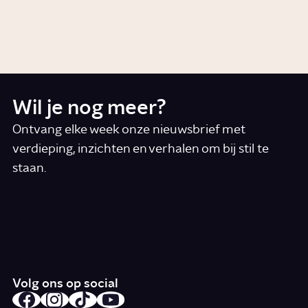
naar Nederland?
Story
Geschiedenis
Wil je nog meer?
Ontvang elke week onze nieuwsbrief met
verdieping, inzichten en verhalen om bij stil te
staan.
*
E-mail
Ik accepteer de algemene voorwaarden
*
Schrijf je in
Volg ons op social