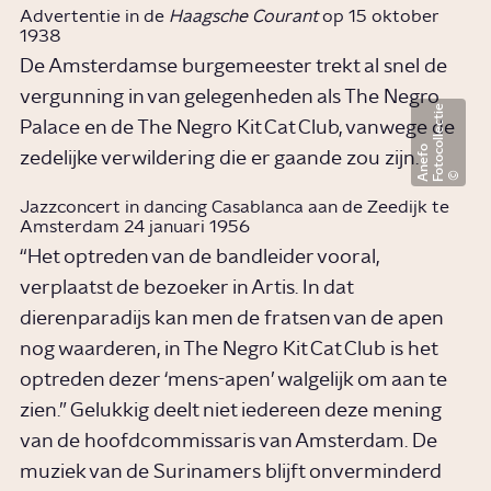
Advertentie in de
Haagsche Courant
op 15 oktober
1938
De Amsterdamse burgemeester trekt al snel de
vergunning in van gelegenheden als The Negro
F
o
t
o
c
o
l
l
e
c
t
i
e
A
n
e
f
Palace en de The Negro Kit Cat Club, vanwege de
o
zedelijke verwildering die er gaande zou zijn.
Jazzconcert in dancing Casablanca aan de Zeedijk te
Amsterdam 24 januari 1956
“Het optreden van de bandleider vooral,
verplaatst de bezoeker in Artis. In dat
dierenparadijs kan men de fratsen van de apen
nog waarderen, in The Negro Kit Cat Club is het
optreden dezer ‘mens-apen’ walgelijk om aan te
zien.” Gelukkig deelt niet iedereen deze mening
van de hoofdcommissaris van Amsterdam. De
muziek van de Surinamers blijft onverminderd