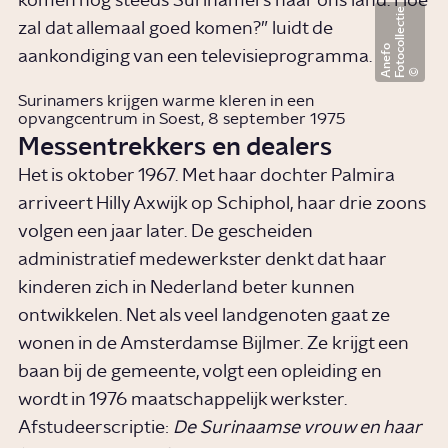
komen nog steeds Surinamers naar ons land. Hoe
F
o
t
o
c
o
l
l
e
c
t
i
e
A
n
e
f
zal dat allemaal goed komen?” luidt de
o
aankondiging van een televisieprogramma.
Surinamers krijgen warme kleren in een
opvangcentrum in Soest, 8 september 1975
Messentrekkers en dealers
Het is oktober 1967. Met haar dochter Palmira
arriveert Hilly Axwijk op Schiphol, haar drie zoons
volgen een jaar later. De gescheiden
administratief medewerkster denkt dat haar
kinderen zich in Nederland beter kunnen
ontwikkelen. Net als veel landgenoten gaat ze
wonen in de Amsterdamse Bijlmer. Ze krijgt een
baan bij de gemeente, volgt een opleiding en
wordt in 1976 maatschappelijk werkster.
Afstudeerscriptie:
De Surinaamse vrouw en haar