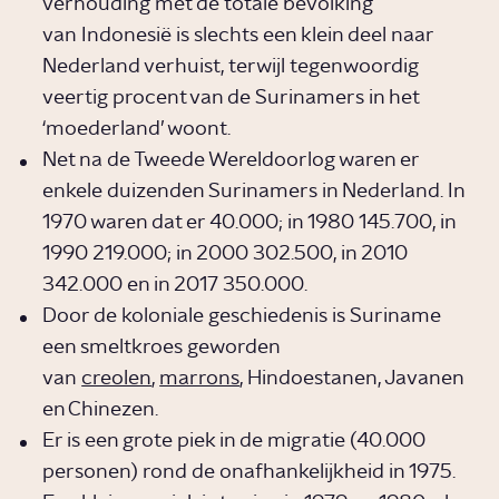
verhouding met de totale bevolking
van Indonesië is slechts een klein deel naar
Nederland verhuist, terwijl tegenwoordig
veertig procent van de Surinamers in het
‘moederland’ woont.
Net na de Tweede Wereldoorlog waren er
enkele duizenden Surinamers in Nederland. In
1970 waren dat er 40.000; in 1980 145.700, in
1990 219.000; in 2000 302.500, in 2010
342.000 en in 2017 350.000.
Door de koloniale geschiedenis is Suriname
een smeltkroes geworden
van
creolen
,
marrons
, Hindoestanen, Javanen
en Chinezen.
Er is een grote piek in de migratie (40.000
personen) rond de onafhankelijkheid in 1975.