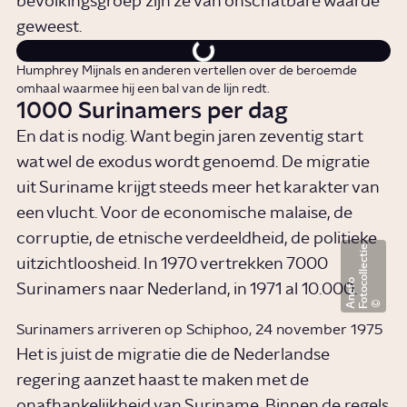
bevolkingsgroep zijn ze van onschatbare waarde
geweest.
Humphrey Mijnals en anderen vertellen over de beroemde
omhaal waarmee hij een bal van de lijn redt.
1000 Surinamers per dag
En dat is nodig. Want begin jaren zeventig start
wat wel de exodus wordt genoemd. De migratie
uit Suriname krijgt steeds meer het karakter van
een vlucht. Voor de economische malaise, de
corruptie, de etnische verdeeldheid, de politieke
F
o
t
o
c
o
l
l
e
c
t
i
e
A
n
e
f
uitzichtloosheid. In 1970 vertrekken 7000
o
Surinamers naar Nederland, in 1971 al 10.000.
Surinamers arriveren op Schiphoo, 24 november 1975
Het is juist de migratie die de Nederlandse
regering aanzet haast te maken met de
onafhankelijkheid
van Suriname. Binnen de regels