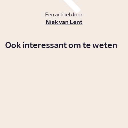
Een artikel door
Niek van Lent
Ook interessant om te weten
Waarom kwamen de Molukkers
naar Nederland?
Story
Geschiedenis
Bersiap of Revolusi? De chaos
in Indonesië na afloop van de
Tweede Wereldoorlog
Artikel
Geschiedenis