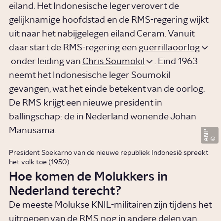
eiland. Het Indonesische leger verovert de
gelijknamige hoofdstad en de RMS-regering wijkt
uit naar het nabijgelegen eiland Ceram. Vanuit
daar start de RMS-regering een
guerrillaoorlog
onder leiding van
Chris Soumokil
. Eind 1963
neemt het Indonesische leger Soumokil
gevangen, wat het einde betekent van de oorlog.
De RMS krijgt een nieuwe president in
ballingschap: de in Nederland wonende Johan
Manusama.
ANP
President Soekarno van de nieuwe republiek Indonesië spreekt
het volk toe (1950).
Hoe komen de Molukkers in
Nederland terecht?
De meeste Molukse KNIL-militairen zijn tijdens het
uitroepen van de RMS nog in andere delen van