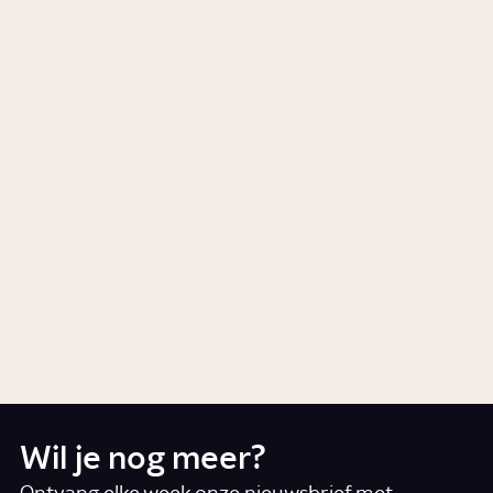
Republikeinen?
Artikel
Politiek
Welke sporters strijden tegen
racisme?
Artikel
Samenleving
Hoe werken de Amerikaanse
presidentsverkiezingen?
Artikel
Politiek
Wil je nog meer?