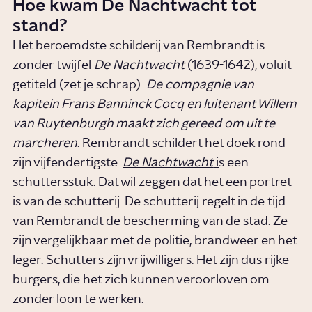
Hoe kwam De Nachtwacht tot
stand?
Het beroemdste schilderij van Rembrandt is
zonder twijfel
De Nachtwacht
(1639-1642), voluit
getiteld (zet je schrap):
De compagnie van
kapitein Frans Banninck Cocq en luitenant Willem
van Ruytenburgh maakt zich gereed om uit te
marcheren
. Rembrandt schildert het doek rond
zijn vijfendertigste.
De Nachtwacht
i
s een
schuttersstuk. Dat wil zeggen dat het een portret
is van de schutterij. De schutterij regelt in de tijd
van Rembrandt de bescherming van de stad. Ze
zijn vergelijkbaar met de politie, brandweer en het
leger. Schutters zijn vrijwilligers. Het zijn dus rijke
burgers, die het zich kunnen veroorloven om
zonder loon te werken.