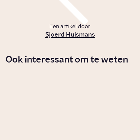
Een artikel door
Sjoerd Huismans
Ook interessant om te weten
Waarom zijn de schilderijen van
Van Gogh zo beroemd?
Artikel
Cultuur
Waarom is de Nachtwacht zo
beroemd?
Artikel
Cultuur