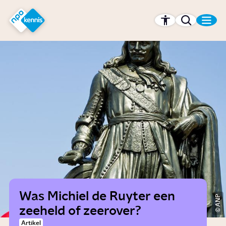
r hoofdinhoud
Hét kennisplatform van de NPO
Was Michiel de Ruyter een
ANP
zeeheld of zeerover?
Artikel