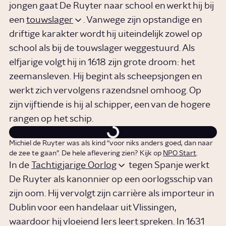
jongen gaat De Ruyter naar school en werkt hij bij
een
touwslager
. Vanwege zijn opstandige en
driftige karakter wordt hij uiteindelijk zowel op
school als bij de touwslager weggestuurd. Als
elfjarige volgt hij in 1618 zijn grote droom: het
zeemansleven. Hij begint als scheepsjongen en
werkt zich vervolgens razendsnel omhoog. Op
zijn vijftiende is hij al schipper, een van de hogere
rangen op het schip.
Michiel de Ruyter was als kind “voor niks anders goed, dan naar
de zee te gaan”. De hele aflevering zien? Kijk op
NPO Start
.
In de
Tachtigjarige Oorlog
tegen Spanje werkt
De Ruyter als kanonnier op een oorlogsschip van
zijn oom. Hij vervolgt zijn carrière als importeur in
Dublin voor een handelaar uit Vlissingen,
waardoor hij vloeiend Iers leert spreken. In 1631