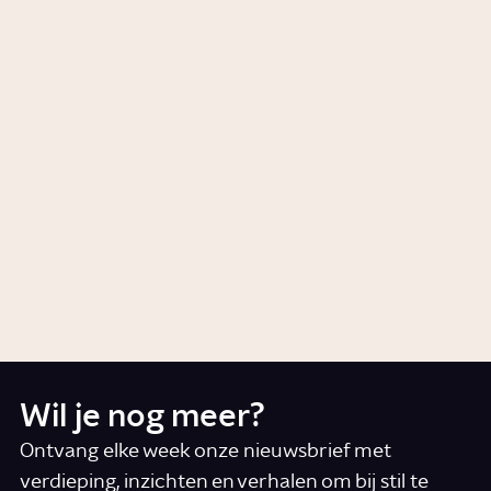
grootste schilder?
Artikel
Cultuur
Waarom was Suriname een
kolonie van Nederland?
Artikel
Geschiedenis
Wat is de beeldenstorm?
Artikel
Geschiedenis
Wil je nog meer?
Ontvang elke week onze nieuwsbrief met
verdieping, inzichten en verhalen om bij stil te