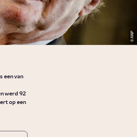
ANP
s een van
 en werd 92
ert op een