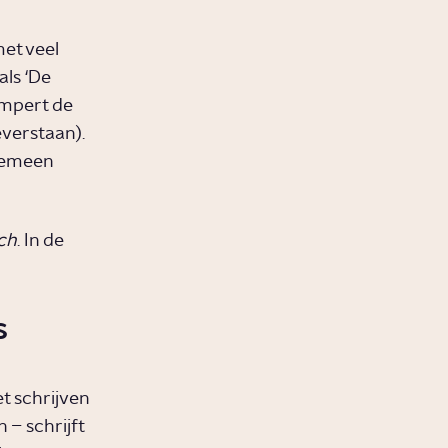
et veel
als ‘De
ampert de
everstaan).
 gemeen
ch
. In de
s
t schrijven
 – schrijft