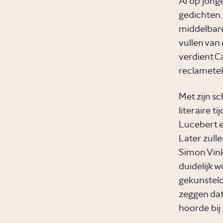
Al op jonge
gedichten. 
middelbare
vullen van 
verdient C
reclametek
Met zijn s
literaire ti
Lucebert en
Later zull
Simon Vink
duidelijk 
gekunsteld 
zeggen dat
hoorde bij 