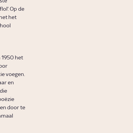
rste
lol’. Op de
met het
chool
n 1950 het
oor
tie voegen.
aar en
die
poëzie
ren door te
enmaal