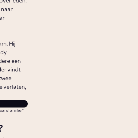
verleden.
 naar
ar
m. Hij
udy
ndere een
der vindt
 twee
e verlaten,
arsfamilie."
?