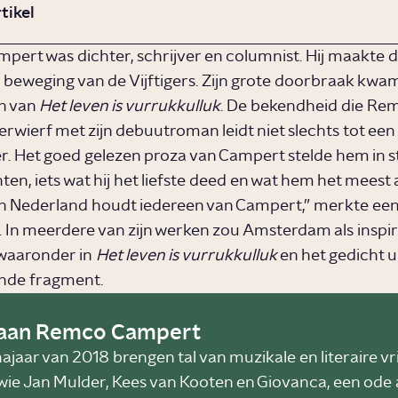
rtikel
ert was dichter, schrijver en columnist. Hij maakte de
re beweging van de Vijftigers. Zijn grote doorbraak kwa
n van
Het leven is vurrukkulluk
. De bekendheid die Re
rwierf met zijn debuutroman leidt niet slechts tot een
ver. Het goed gelezen proza van Campert stelde hem in s
hten, iets wat hij het liefste deed en wat hem het meest
“ In Nederland houdt iedereen van Campert,” merkte een 
p. In meerdere van zijn werken zou Amsterdam als inspi
 waaronder in
Het leven is vurrukkulluk
en het gedicht u
nde fragment.
aan Remco Campert
najaar van 2018 brengen tal van muzikale en literaire v
wie Jan Mulder, Kees van Kooten en Giovanca, een ode