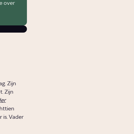
ze over
g. Zijn
. Zijn
der
httien
 is. Vader