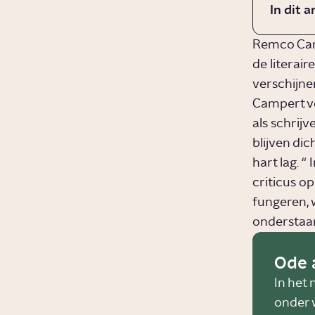
In dit a
Remco Camp
de literai
verschijne
Campert ve
als schrij
blijven dic
hart lag. 
criticus o
fungeren,
onderstaa
Ode 
In het 
onder 