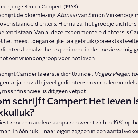
 een jonge Remco Campert (1963).
rschijnt de bloemlezing
Atonaal
van Simon Vinkenoog m
ovenstaande dichters. Hierna zal het groepje dichters 
’ bekend staan. Van al deze experimentele dichters is C
t het meest toegankelijke
taalgebruik
(spreektaal welt
dichters behalve het experiment in de poëzie weinig
 het een vriendengroep voor het leven.
rschijnt Camperts eerste dichtbundel:
Vogels vliegen to
gende jaren zal hij veel gedichten- en verhalenbundels
 maar financieel is dit geen vetpot.
m schrijft Campert Het leven i
kkulluk?
est voor een andere aanpak en werpt zich in 1961 op he
man. In één ruk – naar eigen zeggen in een aantal weken