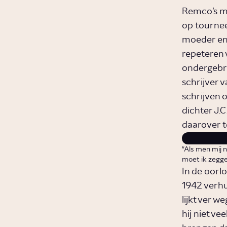
Remco’s moe
op tournee
moeder en 
repeteren 
ondergebra
schrijver v
schrijven o
dichter J.
daarover t
"Als men mij 
moet ik zegge
In de oorl
1942 verhu
lijkt ver 
hij niet v