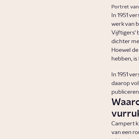
Portret van
In 1951 ve
werk van b
Vijftigers
dichter me
Hoewel de 
hebben, is
In 1951 ve
daarop vol
publiceren,
Waaro
vurru
Campert ki
van een ro