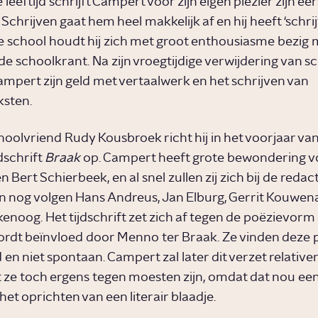
 leeftijd schrijft Campert voor zijn eigen plezier zijn ee
Schrijven gaat hem heel makkelijk af en hij heeft ‘schrijf
 school houdt hij zich met groot enthousiasme bezig 
de schoolkrant. Na zijn vroegtijdige verwijdering van s
ampert zijn geld met vertaalwerk en het schrijven van
sten.
choolvriend Rudy Kousbroek richt hij in het voorjaar va
jdschrift
Braak
op. Campert heeft grote bewondering v
 Bert Schierbeek, en al snel zullen zij zich bij de redac
en nog volgen Hans Andreus, Jan Elburg, Gerrit Kouwen
enoog. Het tijdschrift zet zich af tegen de poëzievorm 
wordt beïnvloed door Menno ter Braak. Ze vinden deze 
en niet spontaan. Campert zal later dit verzet relative
 ze toch ergens tegen moesten zijn, omdat dat nou e
het oprichten van een literair blaadje.