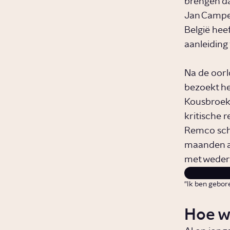
brengen dat
Jan Camper
België hee
aanleiding
Na de oorl
bezoekt h
Kousbroek,
kritische 
Remco schoo
maanden ach
met wederz
"Ik ben gebor
Hoe w