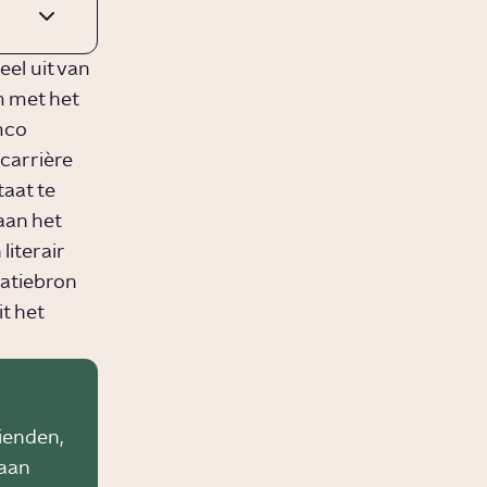
el uit van
m met het
mco
 carrière
taat te
 aan het
literair
ratiebron
it het
rienden,
 aan