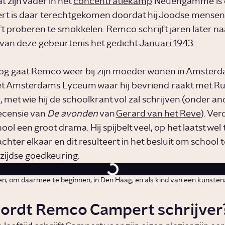
 zijn vader in het
concentratiekamp
Neuengamme is o
t is daar terechtgekomen doordat hij Joodse mensen
ft proberen te smokkelen. Remco schrijft jaren later na
 van deze gebeurtenis het gedicht
Januari 1943
.
og gaat Remco weer bij zijn moeder wonen in Amsterda
et Amsterdams Lyceum waar hij bevriend raakt met R
 met wie hij de schoolkrant vol zal schrijven (onder a
recensie van
De avonden
van
Gerard van het Reve
). Ver
l een groot drama. Hij spijbelt veel, op het laatst wel
ter elkaar en dit resulteert in het besluit om school t
ijdse goedkeuring.
en, om daarmee te beginnen, in Den Haag, en als kind van een kunstena
ordt Remco Campert schrijver