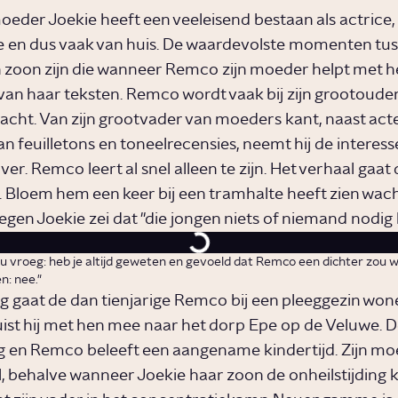
der Joekie heeft een veeleisend bestaan als actrice, zi
 en dus vaak van huis. De waardevolste momenten tu
zoon zijn die wanneer Remco zijn moeder helpt met h
van haar teksten. Remco wordt vaak bij zijn grootoude
cht. Van zijn grootvader van moeders kant, naast act
an feuilletons en toneelrecensies, neemt hij de interesse
ver. Remco leert al snel alleen te zijn. Het verhaal gaat 
C. Bloem hem een keer bij een tramhalte heeft zien wac
egen Joekie zei dat "die jongen niets of niemand nodig 
nu vroeg: heb je altijd geweten en gevoeld dat Remco een dichter zou
n: nee."
og gaat de dan tienjarige Remco bij een pleeggezin wone
ist hij met hen mee naar het dorp Epe op de Veluwe. D
weg en Remco beleeft een aangename kindertijd. Zijn mo
eel, behalve wanneer Joekie haar zoon de onheilstijding