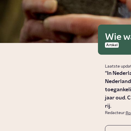
Wie w
Artikel
Laatste upda
"In Neder
Nederlands
toegankeli
jaar oud. 
rij.
Redacteur:
Ro