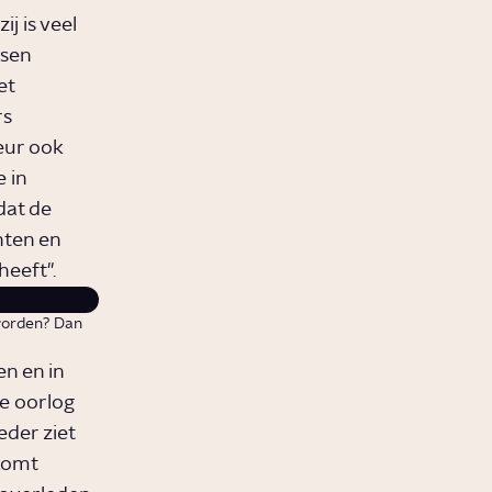
j is veel
ssen
et
rs
eur ook
 in
dat de
hten en
heeft".
 worden? Dan
n en in
e oorlog
eder ziet
 komt