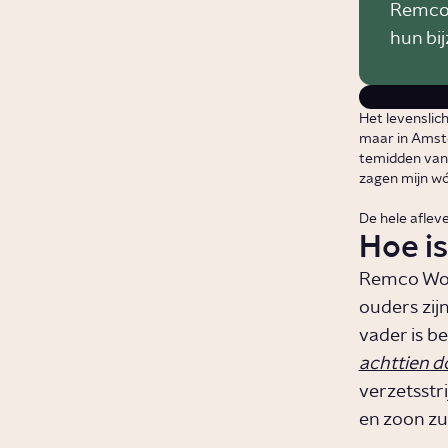
Remco 
hun bi
Het levenslich
maar in Amst
temidden van
zagen mijn wó
De hele afleve
Hoe i
Remco Wout
ouders zij
vader is b
achttien 
verzetsstri
en zoon zul