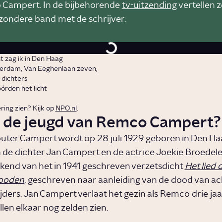
Campert. In de bijbehorende
tv-uitzending
vertellen 
jzondere band met de schrijver.
t zag ik in Den Haag
erdam, Van Eeghenlaan zeven,
 dichters
órden het licht
ring zien? Kijk op
NPO.nl
.
s de jeugd van Remco Campert?
er Campert wordt op 28 juli 1929 geboren in Den Haa
n de dichter Jan Campert en de actrice Joekie Broedelet
ekend van het in 1941 geschreven verzetsdicht
Het lied 
dooden
, geschreven naar aanleiding van de dood van ac
jders. Jan Campert verlaat het gezin als Remco drie jaar
len elkaar nog zelden zien.