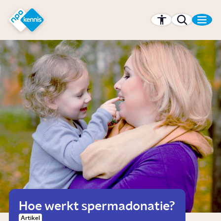
r hoofdinhoud
Hét kennisplatform van de NPO
Hoe werkt spermadonatie?
Artikel