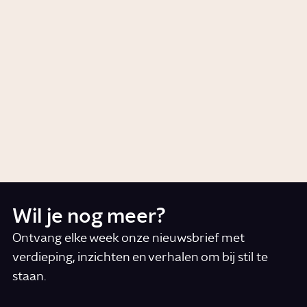
hoeveel ouders kan een kind
hebben?
Artikel
Relaties
Wat doet een zwangerschap
met je brein?
Artikel
Wetenschap
Wil je nog meer?
Ontvang elke week onze nieuwsbrief met
verdieping, inzichten en verhalen om bij stil te
staan.
*
E-mail