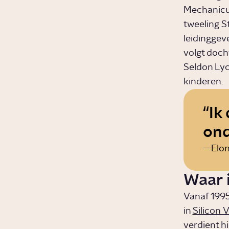
Mechanicus
tweeling St
leidinggev
volgt doch
Seldon Lyc
kinderen.
Ik
ond
Elo
Waar 
Vanaf 1995
in
Silicon V
verdient hi