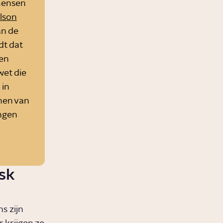
 mensen
lson
an de
dt dat
gen
wet die
 in
nen van
ngen
sk
s zijn