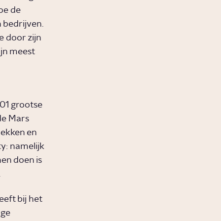
oe de
 bedrijven.
e door zijn
ijn meest
001 grootse
 de Mars
dekken en
y: namelijk
nen doen is
.
eft bij het
nge