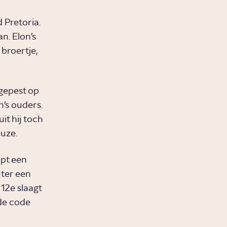
 Pretoria.
n. Elon’s
broertje,
gepest op
’s ouders.
it hij toch
euze.
opt een
ter een
 12e slaagt
de code