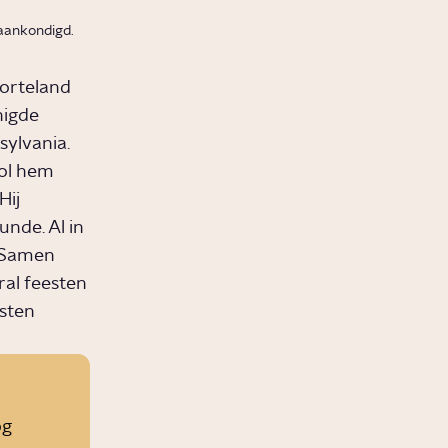
 aankondigd.
oorteland
nigde
sylvania.
ool hem
Hij
nde. Al in
. Samen
al feesten
sten
og