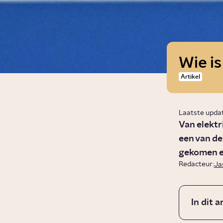
Wie i
Artikel
Laatste upda
Van elektr
een van de
gekomen en 
Redacteur:
Ja
In dit a