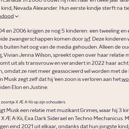
in Canada. In 2000 trouwt hij met haar en twee jaar late
 kind, Nevada Alexander. Hun eerste kindje sterft na t
ndood
.
4 en 2006 krijgen ze nog 5 kinderen: een tweeling en 
 Beide zwangerschappen komen door
ivf
. Deze kinderen
s buiten het oog van de media gehouden. Alleen de ou
g, Vivian Jenna Wilson, spreekt open over haar relatie 
komt uit als transvrouw en verandert in 2022 haar ac
n, omdat ze niet meer geassocieerd wil worden met de
on Musk zegt zelf dat hij ‘een zoon is verloren aan het
wo
den Elon en Justine.
zoontje X Æ A-Xii op zijn schouders.
ijgt Musk een relatie met muzikant Grimes, waar hij 3 k
 X Æ A-Xii, Exa Dark Siderael en Techno Mechanicus. 
gen eind 2021 uit elkaar, ondanks dat hun jongste kind