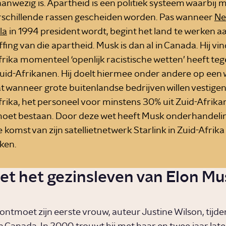
anwezig is. Apartheid is een politiek systeem waarbij
rschillende rassen gescheiden worden. Pas wanneer
Ne
la
in 1994 president wordt, begint het land te werken a
fing van die apartheid. Musk is dan al in Canada. Hij vin
rika momenteel ‘openlijk racistische wetten’ heeft te
Zuid-Afrikanen. Hij doelt hiermee onder andere op een 
at wanneer grote buitenlandse bedrijven willen vestigen
frika, het personeel voor minstens 30% uit Zuid-Afrika
moet bestaan. Door deze wet heeft Musk onderhandeli
 komst van zijn satellietnetwerk Starlink in Zuid-Afrika
ken.
et het gezinsleven van Elon Mu
ntmoet zijn eerste vrouw, auteur Justine Wilson, tijden