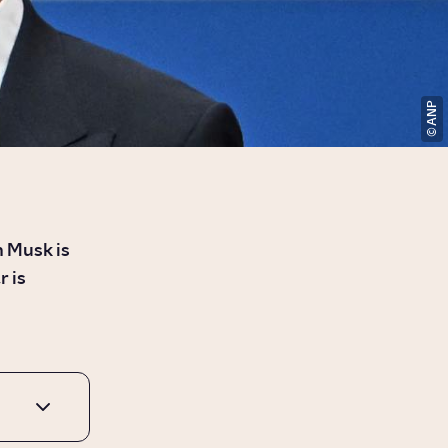
ANP
n Musk is
r is