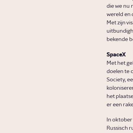
die we nu 
wereld en d
Met zijn vi
uitbundighe
bekende be
SpaceX
Met het ge
doelen te o
Society, e
koloniseren
het plaats
er een rak
In oktober
Russisch r