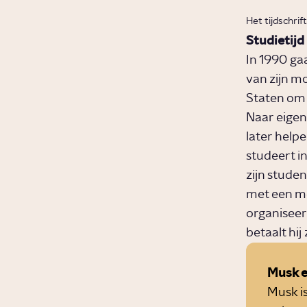
Het tijdschri
Studietijd
In 1990 ga
van zijn mo
Staten om z
Naar eigen
later helpe
studeert i
zijn stude
met een me
organiseer
betaalt hij 
Musk e
Musk is