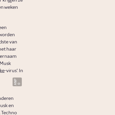
r krijgen ze
ien weken
een
 worden
dste van
met haar
hternaam
 Musk
ke
-virus’. In
ANP
inderen
Musk en
, Techno