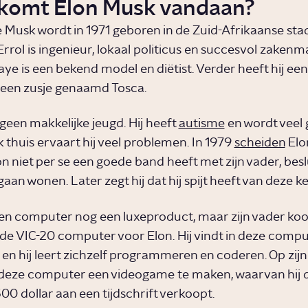
komt Elon Musk vandaan?
 Musk wordt in 1971 geboren in de Zuid-Afrikaanse stad
Errol is ingenieur, lokaal politicus en succesvol zakenma
e is een bekend model en diëtist. Verder heeft hij een 
 een zusje genaamd Tosca.
geen makkelijke jeugd. Hij heeft
autisme
en wordt veel 
 thuis ervaart hij veel problemen. In 1979
scheiden
Elon
 niet per se een goede band heeft met zijn vader, beslu
gaan wonen. Later zegt hij dat hij spijt heeft van deze k
 een computer nog een luxeproduct, maar zijn vader ko
 VIC-20 computer voor Elon. Hij vindt in deze compu
 en hij leert zichzelf programmeren en coderen. Op zijn
p deze computer een videogame te maken, waarvan hij 
00 dollar aan een tijdschrift verkoopt.