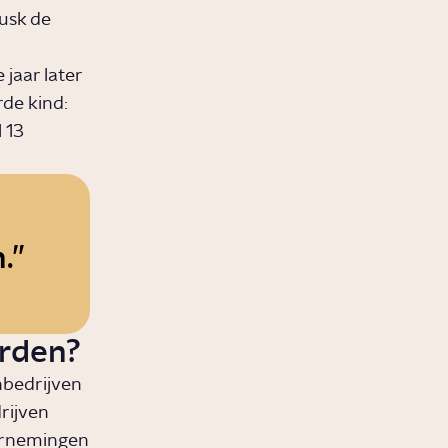
Musk de
 jaar later
rde kind:
 13
.
rden?
hbedrijven
rijven
dernemingen