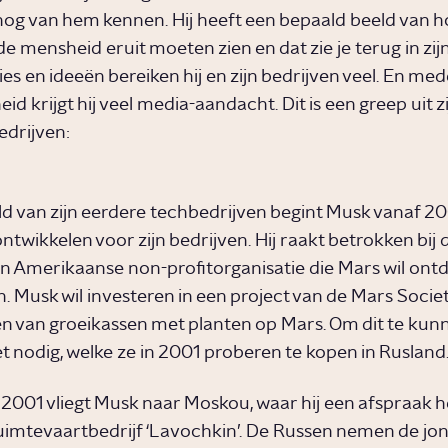
nog van hem kennen. Hij heeft een bepaald beeld van h
e mensheid eruit moeten zien en dat zie je terug in zijn
sies en ideeën bereiken hij en zijn bedrijven veel. En med
id krijgt hij veel media-aandacht. Dit is een greep uit z
drijven:
ld van zijn eerdere techbedrijven begint Musk vanaf 2
ntwikkelen voor zijn bedrijven. Hij raakt betrokken bij
en Amerikaanse non-profitorganisatie die Mars wil ont
. Musk wil investeren in een project van de Mars Societ
en van groeikassen met planten op Mars. Om dit te kun
et nodig, welke ze in 2001 proberen te kopen in Rusland
 2001 vliegt Musk naar Moskou, waar hij een afspraak he
uimtevaartbedrijf ‘Lavochkin’. De Russen nemen de jo