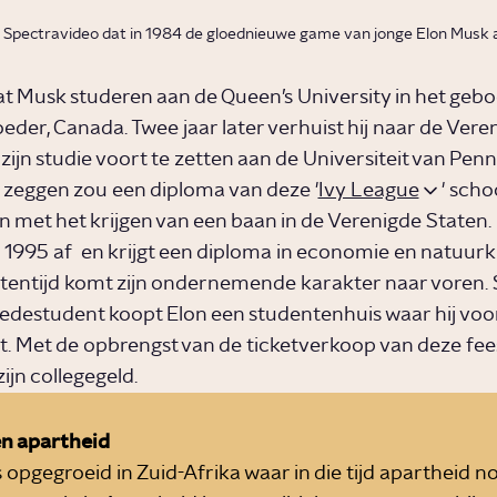
ft Spectravideo dat in 1984 de gloednieuwe game van jonge Elon Musk
at Musk studeren aan de Queen’s University in het geb
eder, Canada. Twee jaar later verhuist hij naar de Vere
ijn studie voort te zetten aan de Universiteit van Penn
 zeggen zou een diploma van deze '
Ivy League
' sch
n met het krijgen van een baan in de Verenigde Staten. 
n 1995 af en krijgt een diploma in economie en natuurku
ntentijd komt zijn ondernemende karakter naar voren
destudent koopt Elon een studentenhuis waar hij voor
t. Met de opbrengst van de ticketverkoop van deze fee
zijn collegegeld.
n apartheid
 opgegroeid in Zuid-Afrika waar in die tijd apartheid n