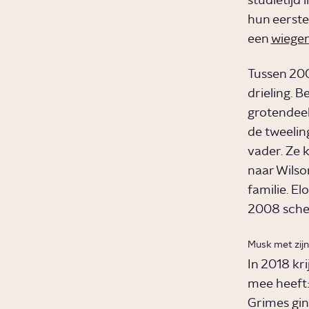
studietijd 
hun eerste
een
wiege
Tussen 200
drieling.
grotendeel
de tweelin
vader. Ze 
naar Wilso
familie. El
2008 schei
Musk met zijn 
In 2018 kr
mee heeft:
Grimes gin