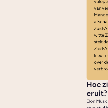
volop a
van ve
Mande
afschaf
Zuid-Af
witte 
stelt d
Zuid-A
kleur 
over de
verbro
Hoe zi
eruit?
Elon Musk o