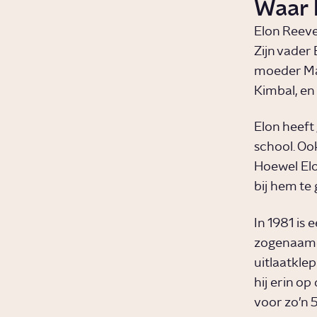
Waar 
Elon Reeve
Zijn vader 
moeder May
Kimbal, en
Elon heeft 
school. Ook
Hoewel Elon
bij hem te 
In 1981 is
zogenaamde
uitlaatklep
hij erin o
voor zo’n 5