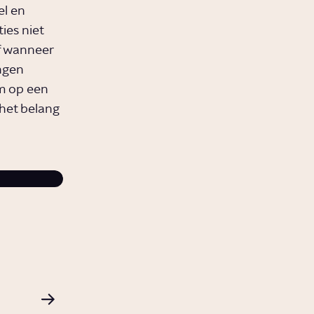
l en
ies niet
f wanneer
ngen
m op een
het belang
Goede handelsrelaties komen voort uit
diplomatieke gesprekken. In veel landen bet
dat ook samen thee drinken of samen eten 
andere partij.