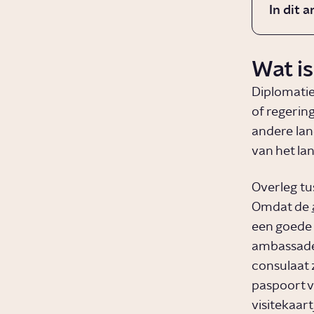
In dit a
Wat is
Diplomatie
of regerin
andere lan
van het la
Overleg tus
Omdat de
een goede 
ambassade.
consulaat z
paspoort ve
visitekaart