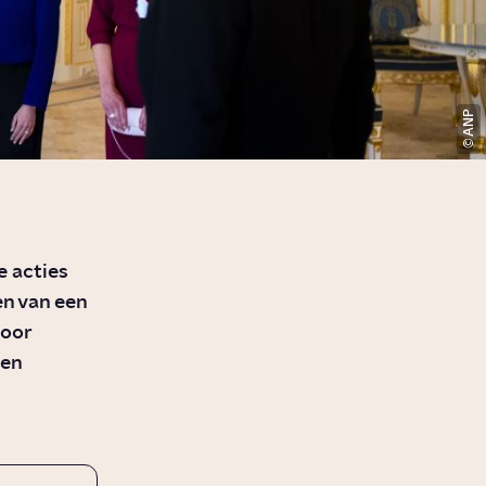
ANP
 acties
n van een
voor
 en