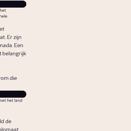
 het
hele
et
. Er zijn
anada. Een
 belangrijk
rom die
met het land
ld de
iplomaat