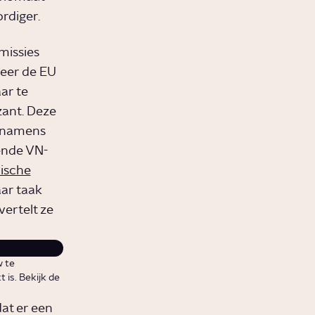
rdiger.
missies
neer de EU
ar te
zant. Deze
t namens
kende VN-
lische
aar taak
ertelt ze
w te
 is. Bekijk de
at er een