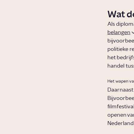
Wat d
Als diplom
belangen
bijvoorbee
politieke r
het bedrij
handel tuss
Het wapen van
Daarnaast 
Bijvoorbe
filmfestiv
openen van
Nederlands