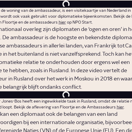
, de woning van de ambassadeur, is een visitekaartje van Nederland in
 wordt ook vaak gebruikt voor diplomatieke bijeenkomsten. Bekijk de 
n Floortje en de ambassadeurs
hier
op NPO Start.
ationaal overleg zijn diplomaten de ‘ogen en oren’ in h
. De ambassadeur is de hoogste en bekendste diplomaat
e ambassadeurs in allerlei landen, van Frankrijk tot C
in het buitenland is niet vanzelfsprekend. Toch kan het
plomatieke relatie te onderhouden door ergens wel een
te hebben, zoals in Rusland. In deze video vertelt de
r in Rusland over het werk in Moskou in 2018 en waa
belangrijk blijft ondanks conflict.
ones-Bos heeft een ingewikkelde taak in Rusland, omdat de relatie 
ed loopt. Bekijk de aflevering van Floortje en de Ambassadeurs
hier
.
kan een diplomaat ook de belangen van een land
ordigen bij een internationale organisatie, bijvoorbee
Verenigde Naties (
VN
) of de Europese Unie (
EU
). Een d