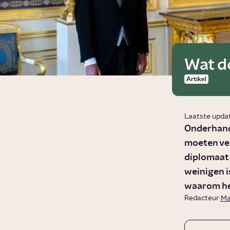
Wat d
Artikel
Laatste upda
Onderhand
moeten ver
diplomaat 
weinigen i
waarom het
Redacteur:
Ma