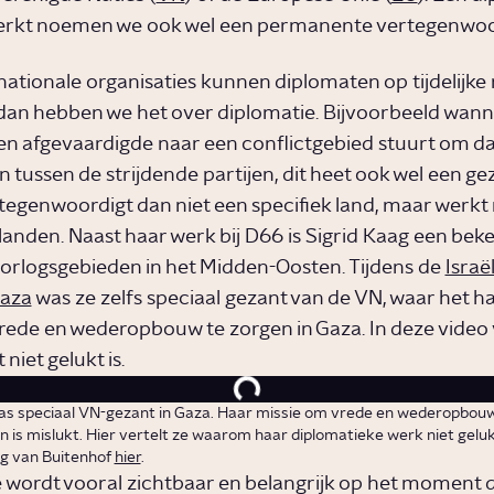
werkt noemen we ook wel een permanente vertegenwoo
nationale organisaties kunnen diplomaten op tijdelijke 
dan hebben we het over diplomatie. Bijvoorbeeld wan
en afgevaardigde naar een conflictgebied stuurt om da
 tussen de strijdende partijen, dit heet ook wel een ge
tegenwoordigt dan niet een specifiek land, maar werk
landen. Naast haar werk bij D66 is Sigrid Kaag een be
oorlogsgebieden in het Midden-Oosten. Tijdens de
Israë
Gaza
was ze zelfs speciaal gezant van de VN, waar het h
rede en wederopbouw te zorgen in Gaza. In deze video v
niet gelukt is.
as speciaal VN-gezant in Gaza. Haar missie om vrede en wederopbou
 is mislukt. Hier vertelt ze waarom haar diplomatieke werk niet gelukt
ng van Buitenhof
hier
.
 wordt vooral zichtbaar en belangrijk op het moment d