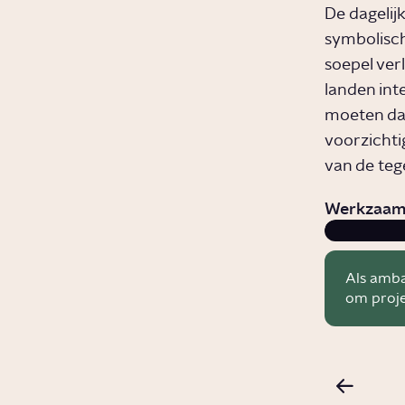
De dagelij
symbolisch
soepel ver
landen int
moeten dan
voorzichti
van de teg
Werkzaam
Als amba
om proje