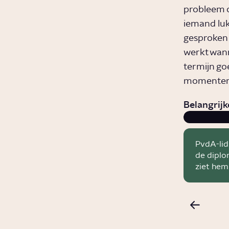
probleem o
iemand luk
gesproken 
werkt wann
termijn go
momenten w
Belangrij
PvdA-lid
de diplo
ziet hem