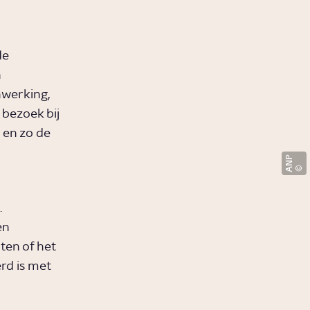
de
h
nwerking,
 bezoek bij
 en zo de
ANP
.
en
ten of het
rd is met