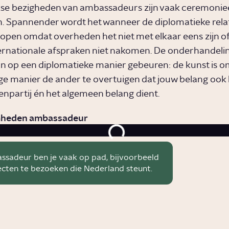
kse bezigheden van ambassadeurs zijn vaak ceremoniee
. Spannender wordt het wanneer de diplomatieke relat
lopen omdat overheden het niet met elkaar eens zijn o
ernationale afspraken niet nakomen. De onderhandeli
 op een diplomatieke manier gebeuren: de kunst is o
ge manier de ander te overtuigen dat jouw belang ook 
enpartij én het algemeen belang dient.
heden ambassadeur
ssadeur ben je vaak op pad, bijvoorbeeld
cten te bezoeken die Nederland steunt.