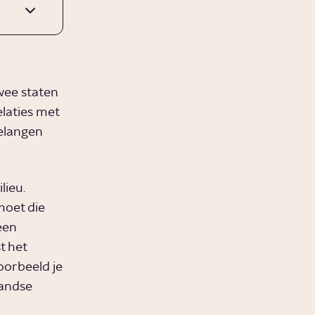
twee staten
laties met
elangen
lieu.
moet die
een
t het
oorbeeld je
landse