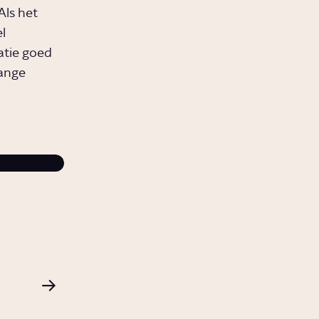
Als het
l
atie goed
lange
In
Floortje en de ambassadeurs
zien we hoe 
Nederlandse ambassadeur in Rusland op het
wordt geroepen. Door acties van de Nederl
overheid.