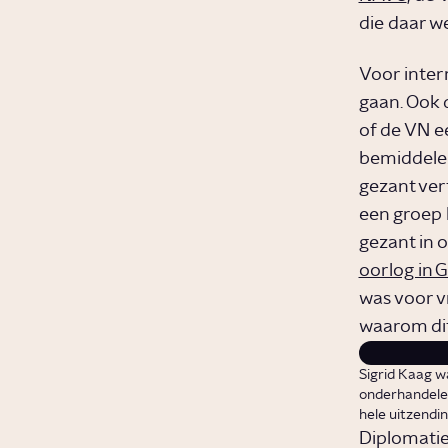
die daar 
Voor inter
gaan. Ook 
of de VN e
bemiddelen
gezant ver
een groep 
gezant in 
oorlog in 
was voor v
waarom dit 
Sigrid Kaag w
onderhandelen
hele uitzendi
Diplomatie