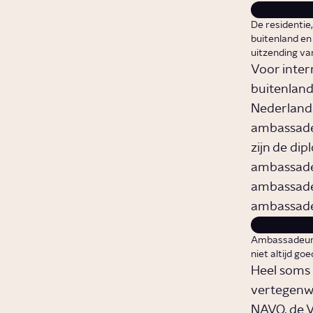
De residentie
buitenland en
uitzending va
Voor intern
buitenland
Nederlands
ambassade 
zijn de di
ambassade 
ambassadeu
ambassade 
Ambassadeur J
niet altijd go
Heel soms 
vertegenwo
NAVO
, de 