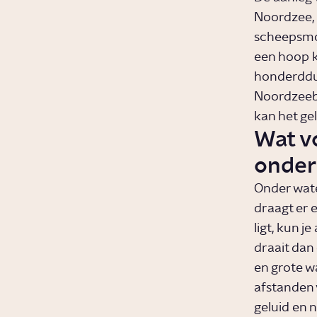
Noordzee, 
scheepsmo
een hoop k
honderddu
Noordzeebo
kan het gel
Wat v
onder
Onder wate
draagt er e
ligt, kun 
draait dan
en grote 
afstanden 
geluid en 