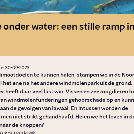
 onder water: een stille ramp i
te: 30-09-2023
limaatdoelen te kunnen halen, stampen we in de Noo
l het ene na het andere windmolenpark uit de grond. 
r heeft daar veel last van. Vissen en zeezoogdieren l
 van windmolenfunderingen gehoorschade op en kunn
 aan de gevolgen van lawaai. En intussen worden de
men niet strikt gehandhaafd. Heien we het leven in d
naar de knoppen?
ssie van den Broek