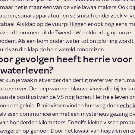
maar het is maar één van de vele lawaaimakers. Ook b
toren, sonarapparatuur en
seismisch onderzoek
ve
abaal. Als klap op de vuurpijl liggen er ook nog eens m
izend bommen uit de Tweede Wereldoorlog op onze
dem. Als een bom onder water tot ontploffing wordt 
uid van die klap de hele wereld rondreizen.
oor gevolgen heeft herrie voor
waterleven?
r kun je vaak niet verder dan dertig meter ver zien, ma
xtreem ver. De roep van een blauwe vinvis die bij Ierlan
je aan de oostkust van de VS nog horen. Het hele leven 
 ook om geluid. Bruinvissen vinden hun weg door
echol
walvissen communiceren met een mysterieus gezang o
van honderden kilometers. En zelfs kleine vissen prod
navigeren op gehoor. Door het lawaai van heipalen en e