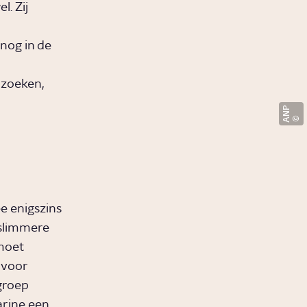
l. Zij
nog in de
rzoeken,
ANP
e enigszins
 slimmere
moet
 voor
groep
arine een