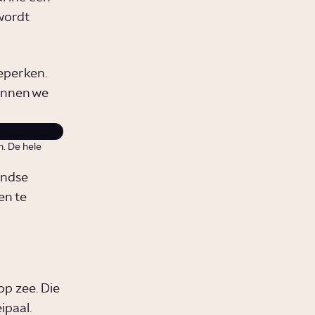
wordt
eperken.
unnen we
. De hele
andse
en te
p zee. Die
ipaal.