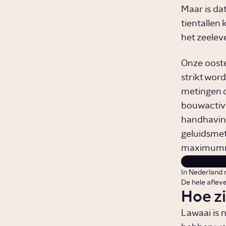
Maar is dat
tientallen
het zeelev
Onze oost
strikt wor
metingen 
bouwactivi
handhaving
geluidsmet
maximumno
In Nederland 
De hele afleve
Hoe zi
Lawaai is 