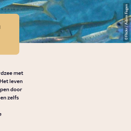
Flickr / Adam Fagen
n
rdzee met
Het leven
open door
en zelfs
e