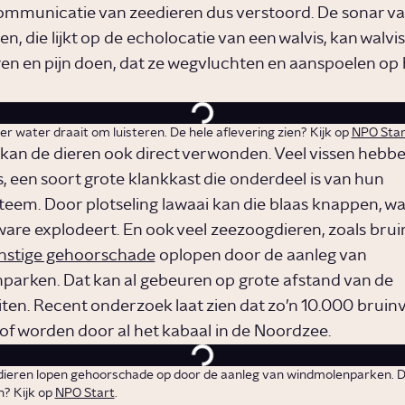
ommunicatie van zeedieren dus verstoord. De sonar v
, die lijkt op de echolocatie van een walvis, kan walvis
en en pijn doen, dat ze wegvluchten en aanspoelen op 
r water draait om luisteren. De hele aflevering zien? Kijk op
NPO Star
 kan de dieren ook direct verwonden. Veel vissen hebb
 een soort grote klankkast die onderdeel is van hun
eem. Door plotseling lawaai kan die blaas knappen, w
 ware explodeert. En ook veel zeezoogdieren, zoals brui
nstige gehoorschade
oplopen door de aanleg van
arken. Dat kan al gebeuren op grote afstand van de
eiten. Recent onderzoek laat zien dat zo’n 10.000 bruin
oof worden door al het kabaal in de Noordzee.
ieren lopen gehoorschade op door de aanleg van windmolenparken. D
n? Kijk op
NPO Start
.