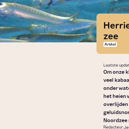
Herrie
zee
Artikel
Laatste upda
Om onze k
veel kabaa
onder wate
het heien
overlijden
geluidsnor
Noordzee 
Redacteur:
Je