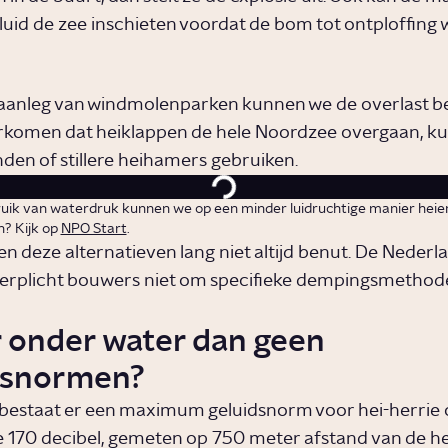
luid de zee inschieten voordat de bom tot ontploffing 
 aanleg van windmolenparken kunnen we de overlast b
rkomen dat heiklappen de hele Noordzee overgaan, k
den of stillere heihamers gebruiken.
uik van waterdruk kunnen we op een minder luidruchtige manier heien
n? Kijk op
NPO Start
.
n deze alternatieven lang niet altijd benut. De Nederl
erplicht bouwers niet om specifieke dempingsmethod
.
r onder water dan geen
dsnormen?
 bestaat er een maximum geluidsnorm voor hei-herrie o
de 170 decibel, gemeten op 750 meter afstand van de he