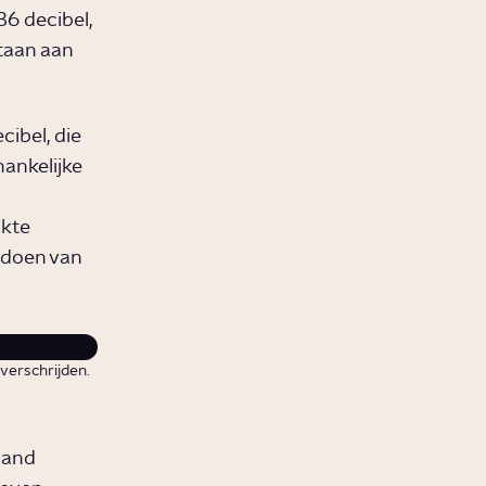
36 decibel,
staan aan
ibel, die
hankelijke
ikte
t doen van
verschrijden.
land