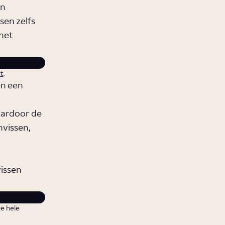
an
sen zelfs
het
t
.
en een
aardoor de
nvissen,
vissen
e hele