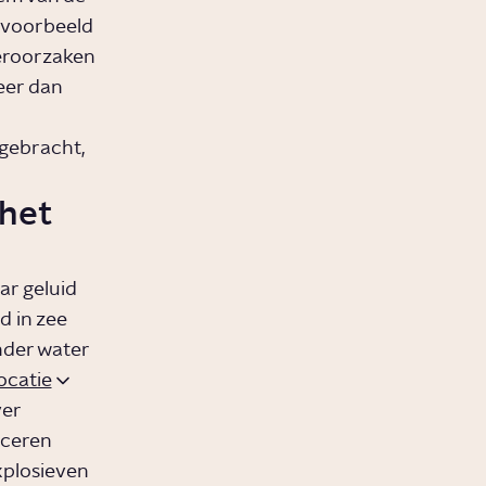
ijvoorbeeld
roorzaken
eer dan
gebracht,
 het
ar geluid
d in zee
onder water
ocatie
ver
uceren
xplosieven