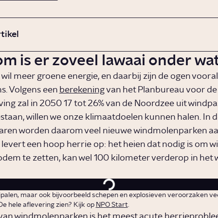
rtikel
m is er zoveel lawaai onder wa
wil meer groene energie, en daarbij zijn de ogen vooral
s. Volgens een
berekening
van het Planbureau voor de
ng zal in 2050 17 tot 26% van de Noordzee uit windp
taan, willen we onze klimaatdoelen kunnen halen. In d
aren worden daarom veel nieuwe windmolenparken aa
t levert een hoop herrie op: het heien dat nodig is om 
odem te zetten, kan wel 100 kilometer verderop in het 
eipalen, maar ook bijvoorbeeld schepen en explosieven veroorzaken ve
e hele aflevering zien? Kijk op
NPO Start
.
van windmolenparken is het meest acute herrieproble