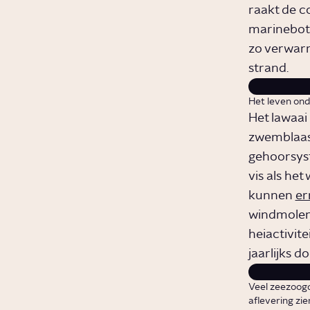
raakt de c
marineboten
zo verwarr
strand.
Het leven onde
Het lawaai
zwemblaas,
gehoorsyst
vis als het
kunnen
er
windmolenp
heiactivit
jaarlijks d
Veel zeezoogd
aflevering zie