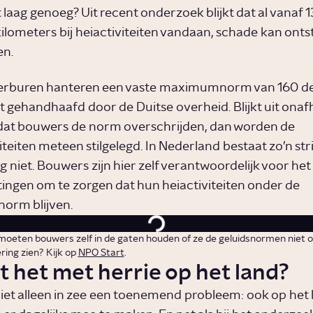
 laag genoeg? Uit recent onderzoek blijkt dat al vanaf 1
 kilometers bij heiactiviteiten vandaan, schade kan ont
en.
erburen hanteren een vaste maximumnorm van 160 dec
dt gehandhaafd door de Duitse overheid. Blijkt uit onaf
dat bouwers de norm overschrijden, dan worden de
teiten meteen stilgelegd. In Nederland bestaat zo’n str
 niet. Bouwers zijn hier zelf verantwoordelijk voor he
ingen om te zorgen dat hun heiactiviteiten onder de
rm blijven.
moeten bouwers zelf in de gaten houden of ze de geluidsnormen niet o
ring zien? Kijk op
NPO Start
.
t het met herrie op het land?
niet alleen in zee een toenemend probleem: ook op het 