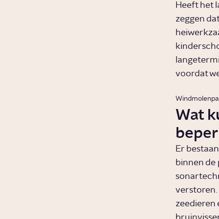
Heeft het l
zeggen dat
heiwerkzaa
kindersch
langetermi
voordat we
Windmolenpar
Wat k
beper
Er bestaan
binnen de 
sonartechn
verstoren.
zeedieren 
bruinvissen