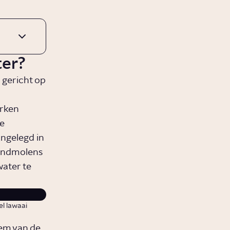
ter?
 gericht op
arken
e
ngelegd in
windmolens
water te
el lawaai
em van de