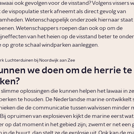
awaai ook gevolgen voor de visstand? Volgens vissers we
 de vispopulatie sterk afneemt als direct gevolg van
mheden. Wetenschappelijk onderzoek hiernaar staat 
oenen. Wetenschappers roepen dan ook op om de
jneffecten van het heien op de visstand beter te onde
 op grote schaal windparken aanleggen.
k Luchterduinen bij Noordwijk aan Zee
unnen we doen om de herrie te
ken?
 slimme oplossingen die kunnen helpen het lawaai in ze
perken te houden. De Nederlandse marine ontwikkelt
ieken die de communicatie tussen walvissen minder 
 Bij opruimen van explosieven kijkt de marine eerst wat
er op dat moment in het gebied zijn; zwemt er net een 
 in de buurt, dan stelt ze de explosie uit. Ook kan de m