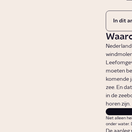
In dit a
Waaro
Nederland 
windmolen
Leefomgevi
moeten bes
komende j
zee. En da
in de zeeb
horen zijn.
Niet alleen h
onder water. D
De aanleg 