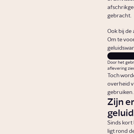
afschrikge
gebracht.
Ook bij de
Om te voo
geluidswan
Door het gebr
aflevering zie
Toch worde
overheid v
gebruiken
Zijn e
gelui
Sinds kort
ligt rond 