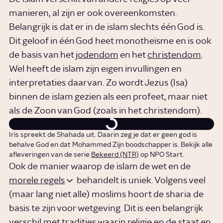
manieren, al zijn er ook overeenkomsten.
Belangrijk is dat er in de islam slechts één God is.
Dit geloof in één God heet monotheïsme en is ook
de basis van het
jodendom
en het
christendom
.
Wel heeft de islam zijn eigen invullingen en
interpretaties daarvan. Zo wordt Jezus (Isa)
binnen de islam gezien als een profeet, maar niet
als de Zoon van God (zoals in het christendom).
Iris spreekt de Shahada uit. Daarin zeg je dat er geen god is
behalve God en dat Mohammed Zijn boodschapper is. Bekijk alle
afleveringen van de serie
Bekeerd (NTR)
op NPO Start.
Ook de manier waarop de islam de wet en de
morele regels
behandelt is uniek. Volgens veel
(maar lang niet alle) moslims hoort de sharia de
basis te zijn voor wetgeving. Dit is een belangrijk
verschil met tradities waarin religie en de staat en