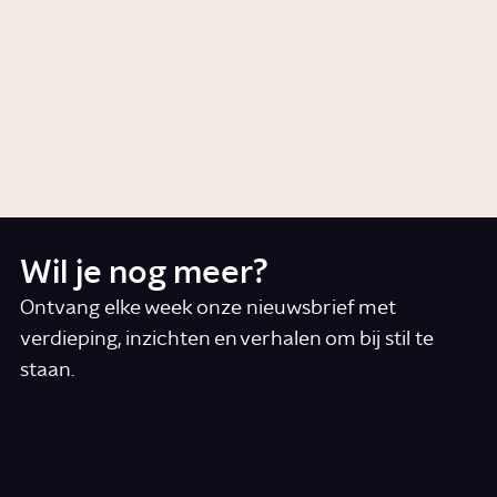
Artikel
Geschiedenis
Wat is het boeddhisme?
Artikel
Cultuur
Wil je nog meer?
Ontvang elke week onze nieuwsbrief met
verdieping, inzichten en verhalen om bij stil te
staan.
*
E-mail
Ik accepteer de algemene voorwaarden
*