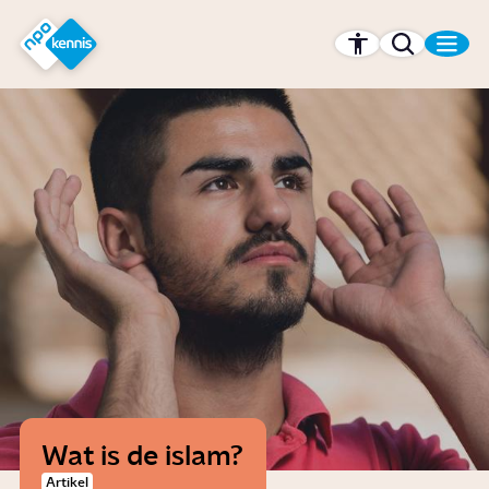
r hoofdinhoud
Hét kennisplatform van de NPO
Wat is de islam?
Artikel