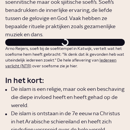
soennitische maar ook sjiitische soefi’s. Soefi’s
benadrukken de innerlijke ervaring, de liefde
tussen de gelovige en God. Vaak hebben ze
bepaalde rituele praktijken zoals gezamenlijke
muziek en dans.
Arno Reijers, soefi bij de soefitempel in Katwijk, vertelt wat het
soefisme hem heeft gebracht: "Ik denk dat ik gevonden heb wat
uiteindelijk iedereen zoekt." De hele aflevering van
Iedereen
verlicht (NTR)
over soefisme zie je hier.
In het kort:
De islam is een religie, maar ook een beschaving
die diepe invloed heeft en heeft gehad op de
wereld.
De islam is ontstaan in de 7e eeuw na Christus
in het Arabische schiereiland en heeft zich
sindsdien verspreid over de hele wereld.