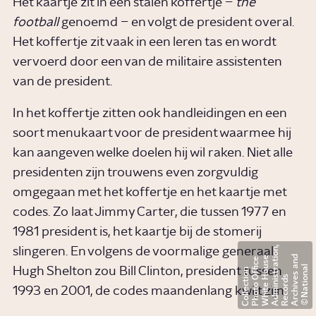
Het kaartje zit in een stalen koffertje –
the
football
genoemd – en volgt de president overal.
Het koffertje zit vaak in een leren tas en wordt
vervoerd door een van de militaire assistenten
van de president.
In het koffertje zitten ook handleidingen en een
soort menukaart voor de president waarmee hij
kan aangeven welke doelen hij wil raken. Niet alle
presidenten zijn trouwens even zorgvuldig
omgegaan met het koffertje en het kaartje met
codes. Zo laat Jimmy Carter, die tussen 1977 en
1981 president is, het kaartje bij de stomerij
,
slingeren. En volgens de voormalige generaal
d
e
i
e
N
a
t
i
o
n
l
A
r
c
h
i
v
s
a
n
R
e
c
o
r
d
A
d
m
i
n
i
t
a
t
o
n
W
h
i
t
e
o
u
s
P
h
o
t
o
f
i
c
C
o
l
l
e
c
t
i
o
Hugh Shelton zou Bill Clinton, president tussen
a
r
f
n
e
s
s
H
O
1993 en 2001, de codes maandenlang kwijt zijn.