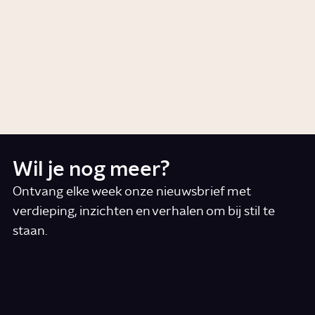
Artikel
Geschiedenis
Is er sprake van een Tweede
Koude Oorlog?
Artikel
Politiek
Wil je nog meer?
Ontvang elke week onze nieuwsbrief met
verdieping, inzichten en verhalen om bij stil te
staan.
*
E-mail
Ik accepteer de algemene voorwaarden
*