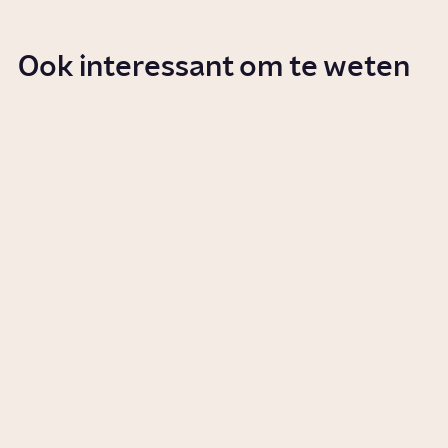
Ook interessant om te weten
Hoe zijn kernwapens de wereld
in gekomen?
Artikel
Geschiedenis
Wat is de Koude Oorlog?
Artikel
Politiek
Hoe leidden de aanslagen op
9/11 tot een oorlog tegen
terreur?