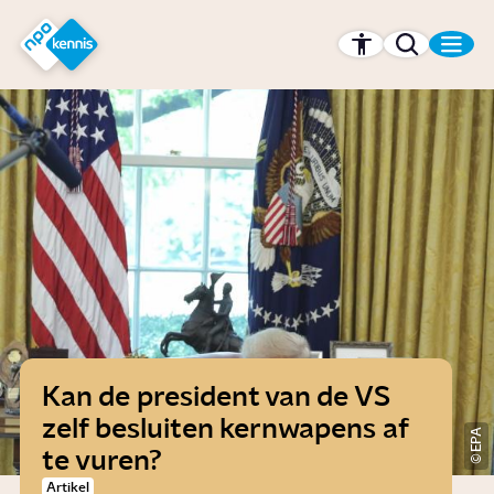
r hoofdinhoud
Hét kennisplatform van de NPO
Kan de president van de VS
zelf besluiten kernwapens af
EPA
te vuren?
Artikel