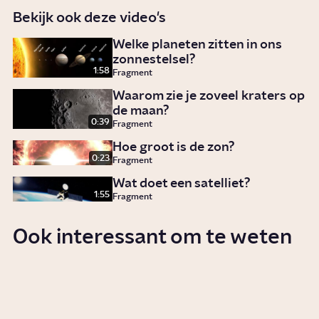
Bekijk ook deze video's
Welke planeten zitten in ons
zonnestelsel?
1:58
Fragment
Waarom zie je zoveel kraters op
de maan?
0:39
Fragment
Hoe groot is de zon?
0:23
Fragment
Wat doet een satelliet?
1:55
Fragment
Ook interessant om te weten
Hoe is ons zonnestelsel
ontstaan?