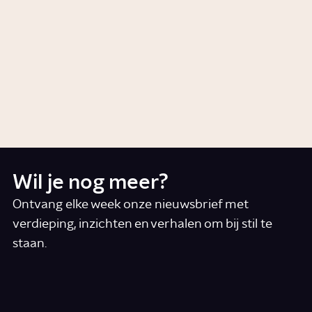
Artikel
Wetenschap
Is de zon onze ultieme
energiebron?
Artikel
Wetenschap
Wil je nog meer?
Ontvang elke week onze nieuwsbrief met
verdieping, inzichten en verhalen om bij stil te
staan.
*
E-mail
Ik accepteer de algemene voorwaarden
*