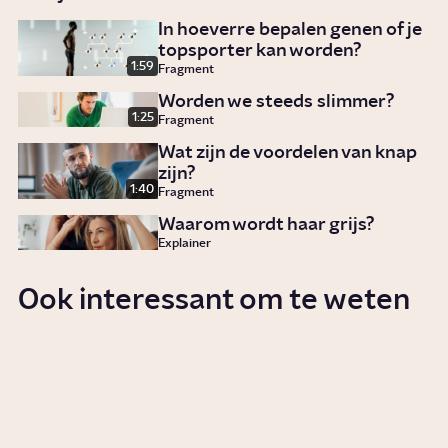
In hoeverre bepalen genen of je
topsporter kan worden?
1:59
Fragment
Worden we steeds slimmer?
1:25
Fragment
Wat zijn de voordelen van knap
zijn?
1:40
Fragment
Waarom wordt haar grijs?
Explainer
Ook interessant om te weten
Wat is DNA en wat kun je ermee
doen?
Artikel
Wetenschap