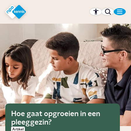
r hoofdinhoud
Hét kennisplatform van de NPO
Hoe gaat opgroeien in een
pleeggezin?
Artikel