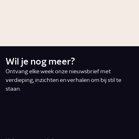
Hoe gaan andere landen om
met abortusrechten?
Story
Samenleving
Wil je nog meer?
Ontvang elke week onze nieuwsbrief met
verdieping, inzichten en verhalen om bij stil te
staan.
*
E-mail
Ik accepteer de algemene voorwaarden
*
Schrijf je in