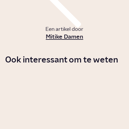
Een artikel door
Mitike Damen
Ook interessant om te weten
Wanneer kom je bij jeugdzorg
terecht?
Artikel
Samenleving
Wie helpen bij een bevalling?
Story
Gezondheid