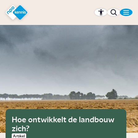
r hoofdinhoud
Hét kennisplatform van de NPO
Hoe ontwikkelt de landbouw
zich?
Artikel