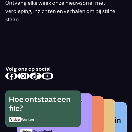
Ontvang elke week onze nieuwsbrief met
verdieping, inzichten en verhalen om bij stil te
staan.
*
E-mail
Ik accepteer de algemene voorwaarden
*
Schrijf je in
Volg ons op social
Hoe ontstaat een
Wat is het gevaar
Hoe herken je
Wat betekent
file?
Waarom zat er
van alcohol als je
radicalisering?
lhbtqia+?
vroeger cocaïne in
zwanger bent?
1:21
Video
Werken
Artikel
Samenleving
cola?
Story
Samenleving
Video
Gezondheid