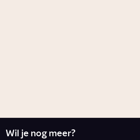
Story
Wetenschap
Hoe werd Albert Heijn de
grootste supermarktketen van
Nederland?
Artikel
Wat is de BoerBurgerBeweging
(BBB)?
Artikel
Politiek
Wil je nog meer?