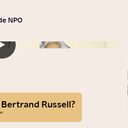
 de NPO
 Bertrand Russell?
er