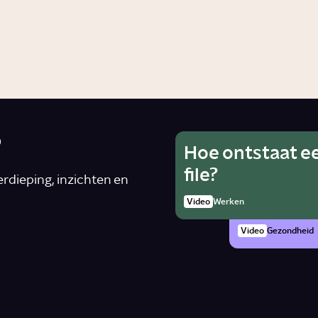
Video
Cultuur
hiedenis
?
Hoe ontstaat e
Wat is he
Ho
file?
van alcoh
rdieping, inzichten en
rad
zwanger 
Video
Werken
Artike
Video
Gezondheid
n
*
Schrijf je in