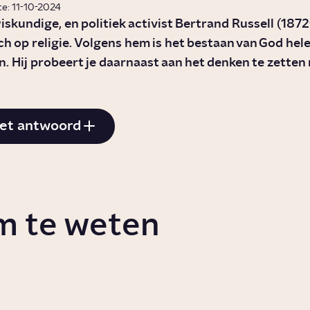
e: 11-10-2024
wiskundige, en politiek activist Bertrand Russell (1872
sch op religie. Volgens hem is het bestaan van God hel
n. Hij probeert je daarnaast aan het denken te zetten 
et antwoord
m te weten
m was de Eerste
Wie is Jean-Paul
doorlog zo
Sartre?
rikkelijk?