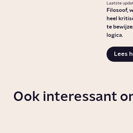
Laatste updat
Filosoof, 
heel kriti
te bewijze
logica.
Lees h
Ook interessant o
Wat is atheïsme?
Waaro
Werel
Story
Cultuur
versch