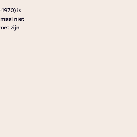
-1970) is
emaal niet
met zijn
Waarom eindigde de
Vietnamoorlog niet
met de terugtocht van