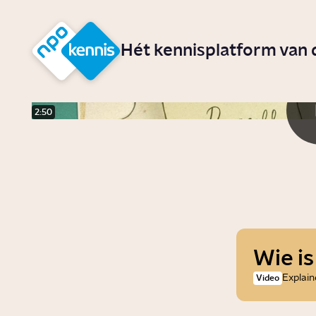
r hoofdinhoud
Hét kennisplatform van
2:50
Wie is
Explain
Video