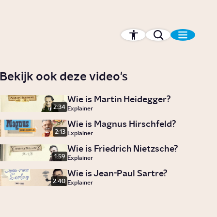
Bekijk ook deze video's
Wie is Martin Heidegger?
2:34
Explainer
Wie is Magnus Hirschfeld?
2:13
Explainer
Wie is Friedrich Nietzsche?
1:59
Explainer
Wie is Jean-Paul Sartre?
2:40
Explainer