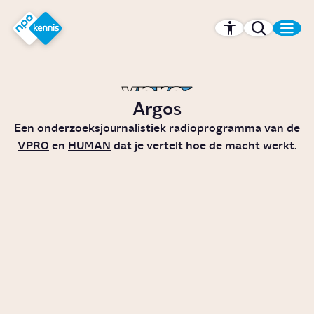
r hoofdinhoud
Hét kennisplatform van de NPO
Argos
Een onderzoeksjournalistiek radioprogramma van de
VPRO
en
HUMAN
dat je vertelt hoe de macht werkt.
Waarom stemmen we in een
kliko?
Video
Politiek