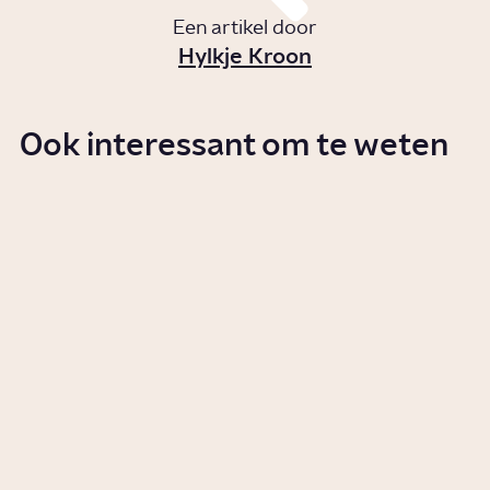
Een artikel door
Hylkje Kroon
Ook interessant om te weten
Wat doet opgroeien tussen
twee culturen met je?
Artikel
Samenleving
Waarom hebben we tradities?
Artikel
Cultuur
Welke rol speelde Nederland in
de slavernij?