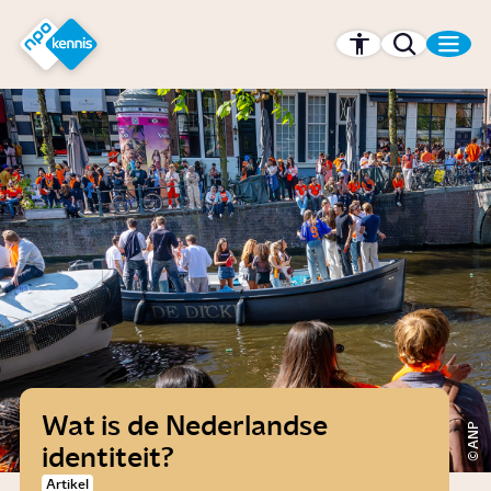
r hoofdinhoud
Hét kennisplatform van de NPO
Wat is de Nederlandse
ANP
identiteit?
Artikel