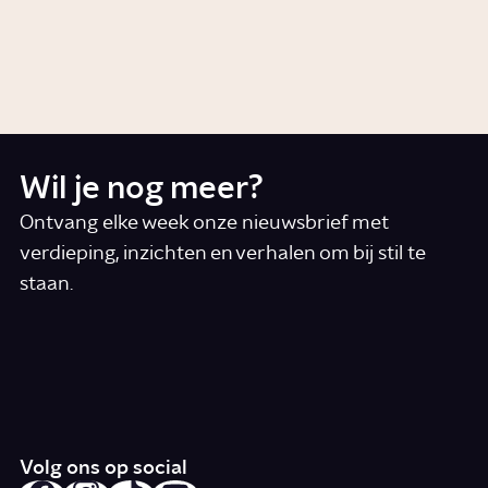
mais en tomaten vandaan?
Story
Geschiedenis
Wil je nog meer?
Ontvang elke week onze nieuwsbrief met
verdieping, inzichten en verhalen om bij stil te
staan.
*
E-mail
Ik accepteer de algemene voorwaarden
*
Schrijf je in
Volg ons op social