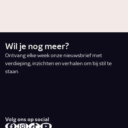
Wat is kapitalisme?
Artikel
Samenleving
Wil je nog meer?
Ontvang elke week onze nieuwsbrief met
verdieping, inzichten en verhalen om bij stil te
staan.
*
E-mail
Ik accepteer de algemene voorwaarden
*
Schrijf je in
Volg ons op social