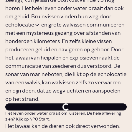
zee ligt, kun je aan de oostkust van de VS nog
horen. Het hele leven onder water draait dan ook
om geluid. Bruinvissen vinden hun weg door
echolocatie
en grote walvissen communiceren
met een mysterieus gezang over afstanden van
honderden kilometers. En zelfs kleine vissen
produceren geluid en navigeren op gehoor. Door
het lawaai van heipalen en explosieven raakt de
communicatie van zeedieren dus verstoord. De
sonar van marineboten, die lijkt op de echolocatie
van een walvis, kan walvissen zelfs zo verwarren
en pijn doen, dat ze wegvluchten en aanspoelen
op het strand.
Het leven onder water draait om luisteren. De hele aflevering
zien? Kijk op
NPO Start
.
Het lawaai kan de dieren ook direct verwonden.