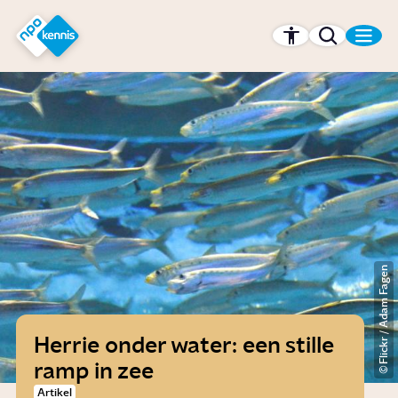
r hoofdinhoud
Hét kennisplatform van de NPO
Flickr / Adam Fagen
Herrie onder water: een stille
ramp in zee
Artikel