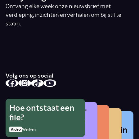
Ontvang elke week onze nieuwsbrief met
verdieping, inzichten en verhalen om bij stil te
staan.
*
E-mail
Ik accepteer de algemene voorwaarden
*
Schrijf je in
Volg ons op social
Hoe ontstaat een
Wat is het gevaar
Hoe herken je
Wat betekent
file?
Waarom zat er
van alcohol als je
radicalisering?
lhbtqia+?
vroeger cocaïne in
zwanger bent?
1:21
Video
Werken
Artikel
Samenleving
Story
Samenleving