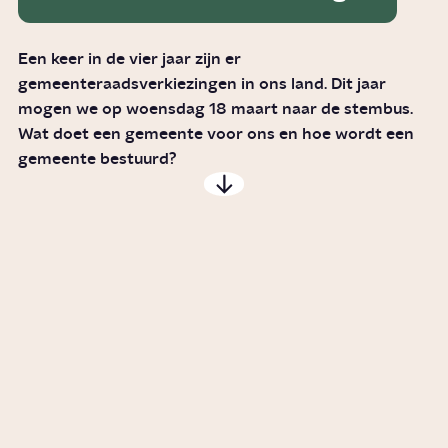
Een keer in de vier jaar zijn er
gemeenteraadsverkiezingen in ons land. Dit jaar
mogen we op woensdag 18 maart naar de stembus.
Wat doet een gemeente voor ons en hoe wordt een
gemeente bestuurd?
Wat doet de gemeenteraad?
Artikel
Politiek
Waar stem je voor bij de
gemeenteraadsverkiezingen?
Video
Politiek
Hoe zijn de lokale partijen zo