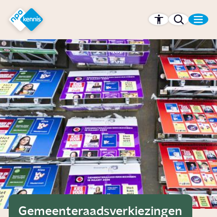
r hoofdinhoud
Hét kennisplatform van de NPO
Gemeenteraadsverkiezingen