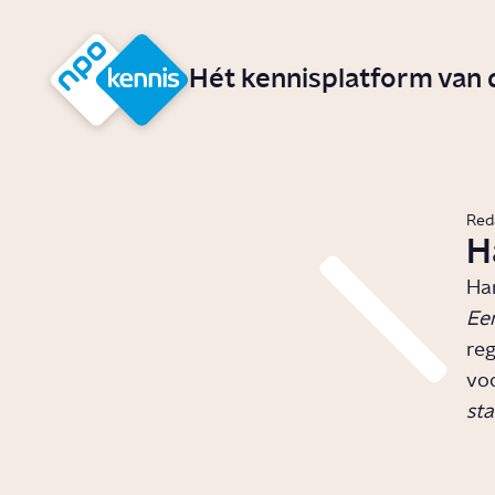
r hoofdinhoud
Hét kennisplatform van
Red
H
Ha
Ee
reg
voo
sta