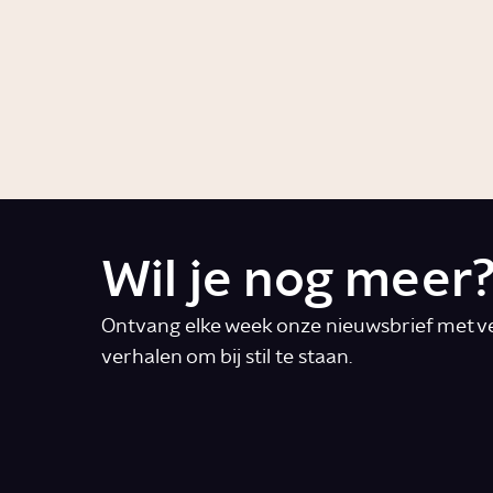
een oorlog
tegen
terreur?
Artikel
Geschiedenis
Wil je nog meer
Ontvang elke week onze nieuwsbrief met ve
verhalen om bij stil te staan.
E-mail
*
Ik accepteer de algemene voorwaarde