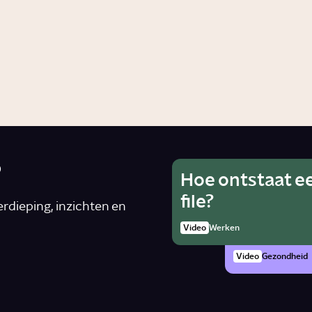
?
Hoe ontstaat e
Wat is he
Ho
file?
van alcoh
rdieping, inzichten en
rad
zwanger 
Video
Werken
Artike
Video
Gezondheid
n
*