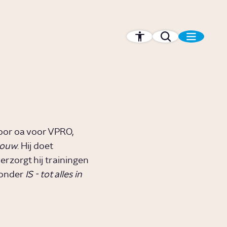
oor oa voor VPRO,
rouw
. Hij doet
rzorgt hij trainingen
ronder
IS - tot alles in