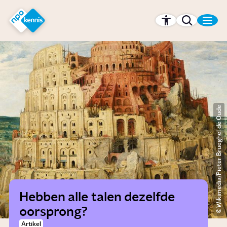
r hoofdinhoud
Hét kennisplatform van de NPO
Wikimedia/Pieter Brueghel de Oude
Hebben alle talen dezelfde
oorsprong?
Artikel