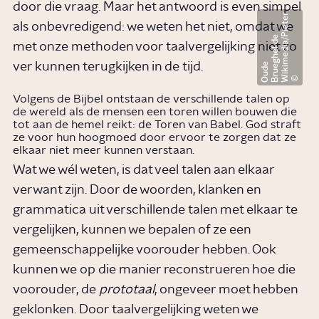
door die vraag. Maar het antwoord is even simpel
W
i
k
i
m
e
d
i
a
/
P
i
e
t
e
r
B
r
u
e
g
h
e
l
d
O
u
d
als onbevredigend: we weten het niet, omdat we
e
met onze methoden voor taalvergelijking niet zo
ver kunnen terugkijken in de tijd.
e
Volgens de Bijbel ontstaan de verschillende talen op
de wereld als de mensen een toren willen bouwen die
tot aan de hemel reikt: de Toren van Babel. God straft
ze voor hun hoogmoed door ervoor te zorgen dat ze
elkaar niet meer kunnen verstaan.
Wat we wél weten, is dat veel talen aan elkaar
verwant zijn. Door de woorden, klanken en
grammatica uit verschillende talen met elkaar te
vergelijken, kunnen we bepalen of ze een
gemeenschappelijke voorouder hebben. Ook
kunnen we op die manier reconstrueren hoe die
voorouder, de
prototaal
, ongeveer moet hebben
geklonken. Door taalvergelijking weten we