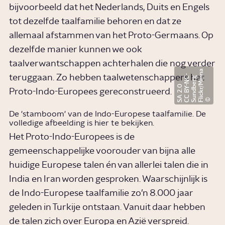
bijvoorbeeld dat het Nederlands, Duits en Engels
tot dezelfde taalfamilie behoren en dat ze
allemaal afstammen van het Proto-Germaans. Op
dezelfde manier kunnen we ook
taalverwantschappen achterhalen die nog verder
F
l
i
c
k
r
/
M
i
n
a
S
u
n
d
e
r
C
C
B
Y
N
S
A
2
.
teruggaan. Zo hebben taalwetenschappers het
-
n
g
C
b
-
0
Proto-Indo-Europees gereconstrueerd.
De 'stamboom' van de Indo-Europese taalfamilie. De
volledige afbeelding is
hier
te bekijken.
Het Proto-Indo-Europees is de
gemeenschappelijke voorouder van bijna alle
huidige Europese talen én van allerlei talen die in
India en Iran worden gesproken. Waarschijnlijk is
de Indo-Europese taalfamilie zo’n 8.000 jaar
geleden in Turkije ontstaan. Vanuit daar hebben
de talen zich over Europa en Azië verspreid.