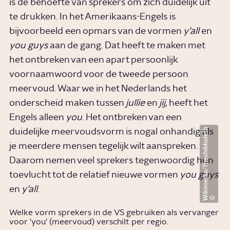
is de behoefte van sprekers om zich duidelijk uit
te drukken. In het Amerikaans-Engels is
bijvoorbeeld een opmars van de vormen
y’all
en
you guys
aan de gang. Dat heeft te maken met
het ontbreken van een apart persoonlijk
voornaamwoord voor de tweede persoon
meervoud. Waar we in het Nederlands het
onderscheid maken tussen
jullie
en
jij
, heeft het
Engels alleen
you
. Het ontbreken van een
Wikimedia/Theshibboleth
duidelijke meervoudsvorm is nogal onhandig als
je meerdere mensen tegelijk wilt aanspreken.
Daarom nemen veel sprekers tegenwoordig hun
toevlucht tot de relatief nieuwe vormen
you guys
en
y’all
.
Welke vorm sprekers in de VS gebruiken als vervanger
voor 'you' (meervoud) verschilt per regio.