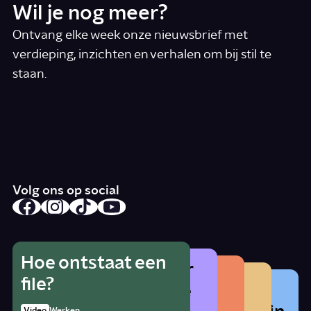
Wil je nog meer?
Ontvang elke week onze nieuwsbrief met
verdieping, inzichten en verhalen om bij stil te
staan.
*
E-mail
Ik accepteer de algemene voorwaarden
*
Schrijf je in
Volg ons op social
Hoe ontstaat een
Wat is het gevaar
Hoe herken je
Wat betekent
file?
Waarom zat er
van alcohol als je
radicalisering?
lhbtqia+?
1:21
Video
Werken