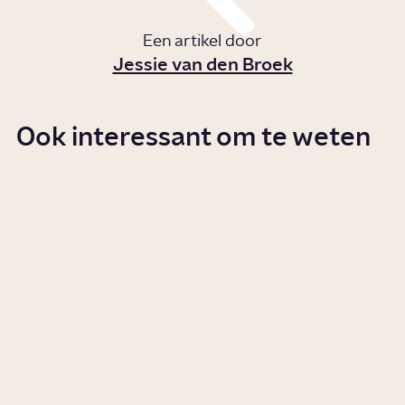
Een artikel door
Jessie van den Broek
Ook interessant om te weten
Waarom verandert de
Nederlandse taal?
Artikel
Geschiedenis
Waarom is lezen belangrijk?
Story
Vrije tijd
Hoe meten we de tijd?