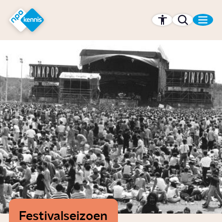
r hoofdinhoud
Hét kennisplatform van de NPO
Festivalseizoen