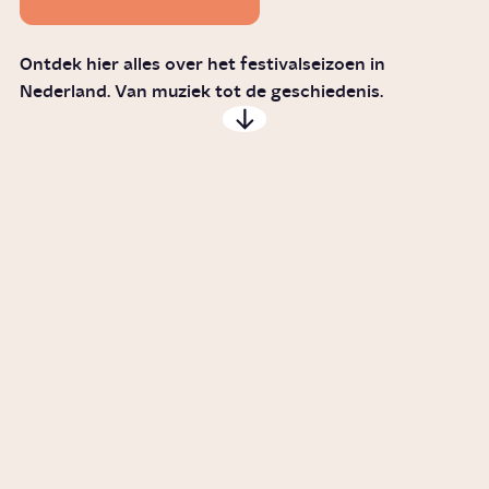
Ontdek hier alles over het festivalseizoen in
Nederland. Van muziek tot de geschiedenis.
Hoe ontstond de Nederlandse
festivalcultuur?
Artikel
Cultuur
Wat bepaalt je muzieksmaak?
Story
Vrije tijd
Hoe ontstaat tinnitus?
Video
Gezondheid