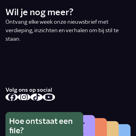
Wil je nog meer?
Ontvang elke week onze nieuwsbrief met
verdieping, inzichten en verhalen om bij stil te
staan.
*
E-mail
Ik accepteer de algemene voorwaarden
*
Schrijf je in
Volg ons op social
Hoe ontstaat een
Wat is het gevaar
Hoe herken je
Wat betekent
file?
Waarom zat er
van alcohol als je