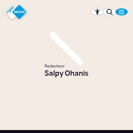
r hoofdinhoud
Hét kennisplatform van de NPO
Redacteur
Salpy Ohanis
Was de moord op Armeniërs
genocide?
Artikel
Politiek