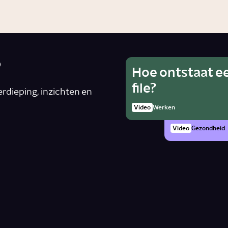
?
Hoe ontstaat e
Wat is he
Ho
file?
van alcoh
rdieping, inzichten en
rad
zwanger 
Video
Werken
Artike
Video
Gezondheid
n
*
Schrijf je in