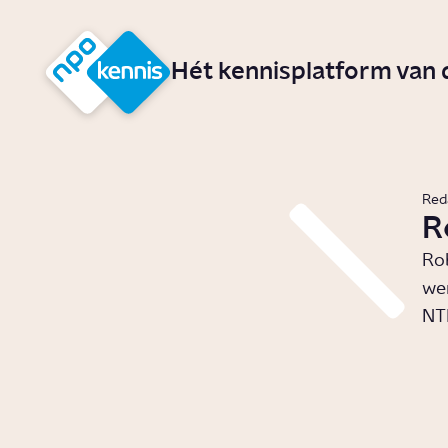
r hoofdinhoud
Hét kennisplatform van
Red
R
Rob
wer
NT
Bepalen
families de