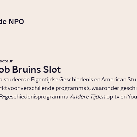
 de NPO
acteur
ob Bruins Slot
 studeerde Eigentijdse Geschiedenis en American Studi
kt voor verschillende programma’s, waaronder geschi
R-geschiedenisprogramma
Andere Tijden
op tv en Yo
Hoe
Hoe zag
belangrijk
basisond