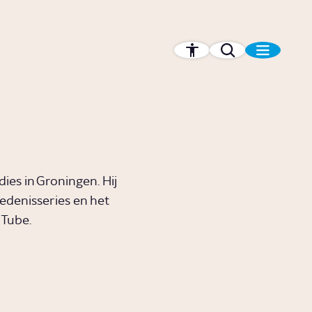
es in Groningen. Hij
edenisseries en het
uTube.
 het
Waarom
erwijs
eindigde de