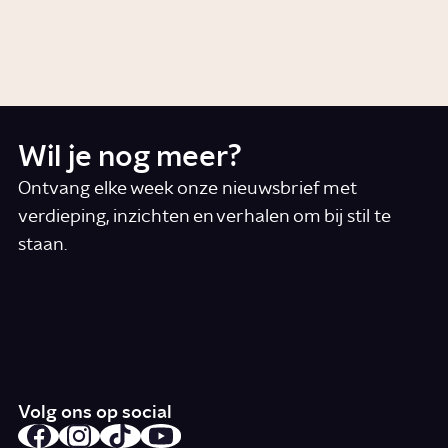
Wat is het humanisme?
Artikel
Cultuur
Wil je nog meer?
Ontvang elke week onze nieuwsbrief met
verdieping, inzichten en verhalen om bij stil te
staan.
*
E-mail
Ik accepteer de algemene voorwaarden
*
Schrijf je in
Volg ons op social