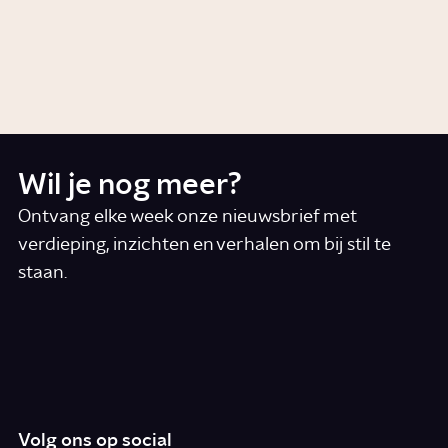
Wie is Benjamin Netanyahu?
Story
Politiek
Wil je nog meer?
Ontvang elke week onze nieuwsbrief met
verdieping, inzichten en verhalen om bij stil te
staan.
*
E-mail
Ik accepteer de algemene voorwaarden
*
Schrijf je in
Volg ons op social