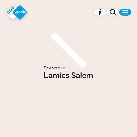
r hoofdinhoud
Hét kennisplatform van de NPO
Redacteur
Lamies Salem
Waarom leren wij zwemmen in
Nederland?
Story
Samenleving
Wat is de Bollenstreek?