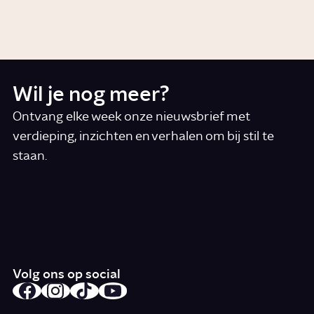
Story
Cultuur
Wil je nog meer?
Ontvang elke week onze nieuwsbrief met
verdieping, inzichten en verhalen om bij stil te
staan.
*
E-mail
Ik accepteer de algemene voorwaarden
*
Schrijf je in
Volg ons op social