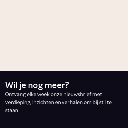
Het getal van Avogadro, ofwel:
hoe klein zijn atomen en
moleculen?
Artikel
Wat is entropie?
Artikel
Wetenschap
Wil je nog meer?
Ontvang elke week onze nieuwsbrief met
verdieping, inzichten en verhalen om bij stil te
staan.
*
E-mail