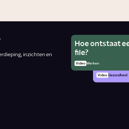
?
Hoe ontstaat e
Wat is he
Ho
file?
van alcoh
rdieping, inzichten en
rad
zwanger 
Video
Werken
Artike
Video
Gezondheid
n
*
Schrijf je in