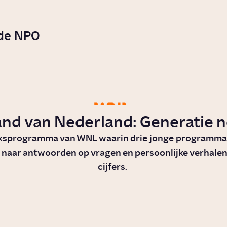
 de NPO
and van Nederland: Generatie n
ksprogramma van
WNL
waarin drie jonge programm
 naar antwoorden op vragen en persoonlijke verhalen
cijfers.
Wat is een
Kan je