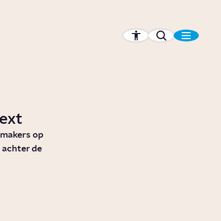
ext
amakers op
 achter de
Waarom is