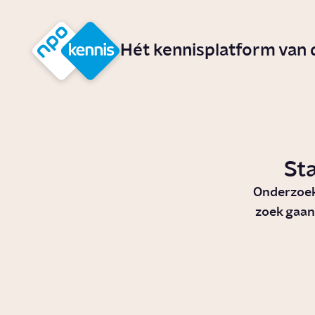
r hoofdinhoud
Hét kennisplatform van
St
Onderzoe
zoek gaan
Wat is een