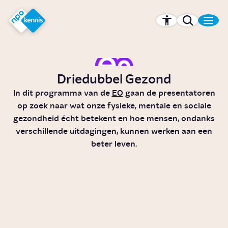
r hoofdinhoud
Hét kennisplatform van de NPO
Driedubbel Gezond
In dit programma van de
EO
gaan de presentatoren
op zoek naar wat onze fysieke, mentale en sociale
gezondheid écht betekent en hoe mensen, ondanks
verschillende uitdagingen, kunnen werken aan een
beter leven.
Waarom wordt een hartaanval
bij vrouwen vaker gemist?
Video
Gezondheid