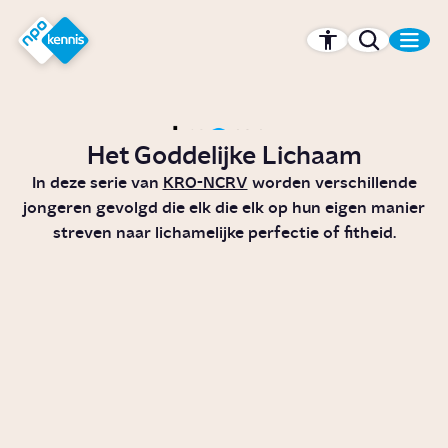
r hoofdinhoud
Hét kennisplatform van de NPO
Het Goddelijke Lichaam
In deze serie van
KRO-NCRV
worden verschillende
jongeren gevolgd die elk die elk op hun eigen manier
streven naar lichamelijke perfectie of fitheid.
Wat is het verschil tussen een
gastric bypass en een gastric
sleeve?
Video
Gezondheid