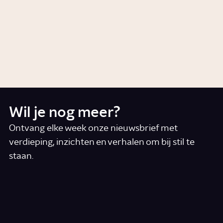
Wat is bigorexia?
Video
Gezondheid
Wil je nog meer?
Ontvang elke week onze nieuwsbrief met
verdieping, inzichten en verhalen om bij stil te
staan.
*
E-mail
Ik accepteer de algemene voorwaarden
*